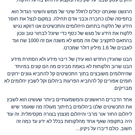
הרגשנו שאנחנו יכולים לחולל שינוי של ממש והשינוי הגדול הוא
בתפיסה שלנו כחברה וכבני אדם תחילה
.
במקום לנצל את חוסר
הידע של הלקוח בתחום היהלומים והתכשיטים אנו דווקא נגיש
ללקוח את הידע על מגש של כסף כדי שיוכל לבחור טוב ונכון
בהתאם לתקציב שלו וזה ממש לא משנה אם זה
1000
שח ועד
לאבנים של
1.6
מיליון דולר שמכרנו
.
הבנו שהעידן החדש הוא עידן של ריבוי מידע ולא הסתרת מידע
הבנו שרוב הלקוחות לא באמת מבינים מה הם קונים במיוחד
שהיהלומים משובצים בתוך התכשיטים קל להחביא גוונים ירוקים
חומים אפורים קל להחביא הפרעות ביהלום וקל לשבץ יהלומים לא
מבריקים
.
אחד הדברים הראשונים והמשמעותיים ביותר שעשינו הוא לשבץ
את התכשיטים שלנו ביהלומים בחיתוך מעולה מה שאומר שיש
ליהלום החזר אור מרבי והיהלום מנצנץ בצורה מקסימלית
. זה עוד
היה בתקופה שאף אחד מהלקוחות בכלל לא ידע עד כמה זה
חשוב. כולם דיברו על ניקיון…