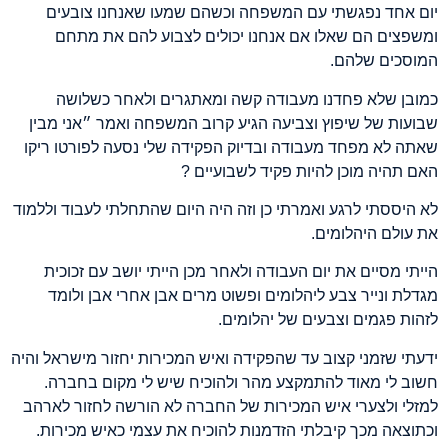
יום אחד נפגשתי עם המשפחה וכשהם שמעו שאנחנו צובעים
ומשפצים הם שאלו אם אנחנו יכולים לצבוע להם את מתחם
המוסכים שלהם
.
כמובן שלא פחדנו מעבודה קשה ומאתגרים ולאחר כשלושה
שבועות של שיפוץ וצביעה הגיע קרוב המשפחה ואמר ״אני מבין
שאתה לא מפחד מעבודה ובדיוק הפקידה שלי נסעה לפורטו ריקו
האם תהיה מוכן להיות פקיד לשבועיים
?
לא היססתי לרגע ואמרתי כן וזה היה היום שהתחלתי לעבוד וללמוד
את עולם היהלומים
.
הייתי מסיים את יום העבודה ולאחר מכן הייתי יושב עם זכוכית
מגדלת ונייר צבע ליהלומים ופשוט מרים אבן אחרי אבן ולומד
לזהות פגמים וצבעים של יהלומים
.
ידעתי שזמני קצוב עד שהפקידה ואיש המכירות יחזור מישראל והיה
חשוב לי מאוד להתמקצע מהר ולהוכיח שיש לי מקום בחברה.
למזלי ולצערי איש המכירות של החברה לא הורשה לחזור לארהב
וכתוצאה מכך קיבלתי הזדמנות להוכיח את עצמי כאיש מכירות.