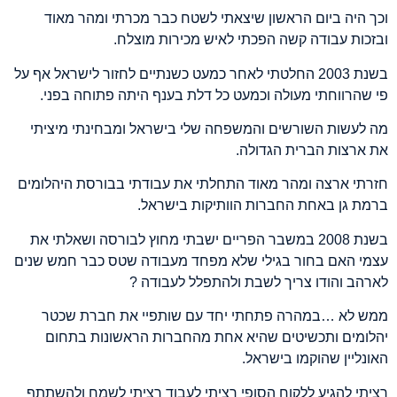
וכך היה ביום הראשון שיצאתי לשטח כבר מכרתי ומהר מאוד
ובזכות עבודה קשה הפכתי לאיש מכירות מוצלח
.
בשנת
2003
החלטתי לאחר כמעט כשנתיים לחזור לישראל אף על
פי שהרווחתי מעולה וכמעט כל דלת בענף היתה פתוחה בפני
.
מה לעשות השורשים והמשפחה שלי בישראל ומבחינתי מיציתי
את ארצות הברית הגדולה
.
חזרתי ארצה ומהר מאוד התחלתי את עבודתי בבורסת היהלומים
ברמת גן באחת החברות הוותיקות בישראל
.
בשנת
2008
במשבר הפריים ישבתי מחוץ לבורסה ושאלתי את
עצמי האם בחור בגילי שלא מפחד מעבודה שטס כבר חמש שנים
לארהב והודו צריך לשבת ולהתפלל לעבודה
?
ממש לא …במהרה פתחתי יחד עם שותפיי את חברת שכטר
יהלומים ותכשיטים שהיא אחת מהחברות הראשונות בתחום
האונליין שהוקמו בישראל
.
רציתי להגיע ללקוח הסופי רציתי לעבוד רציתי לשמח ולהשתתף