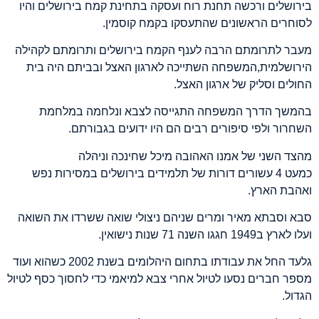
בירושלים ורכשה תחנת רוח ועסקה בתחינת קמח בירושלים והיו
לסוחרים הראשונים שהתעסקו בקמח קוסמין
.
מעבר לתרומתם הרבה לענף הקמח בירושלים ותרומתם לקהילה
הירושלמית,
המשפחה השתייכה לארגון האצל ובביתם היה בית
החולים וסליק של ארגון האצל
.
בהמשך הדרך המשפחה התגייסה לצבא ונלחמה במלחמת
השחרור ולפי סיפורים רבים הם היו ידועים בגבורתם
.
מהצד השני של אמנו האהובה מיכל שחינכה וניהלה
כמעט
4
עשורים דורות של תלמידים בירושלים במסירות נפש
ואהבת הארץ
.
סבא וסבתא מאיר ומרים שניהם ניצולי שואה ששרדו את השואה
ועלו לארץ ב
1949
חגגו השנה
71
שנות נישואין
.
גלעד החל את עבודתו בתחום היהלומים בשנת
2002
כשהוא ועוד
מספר חברים נסעו לטיול אחרי צבא למיאמי כדי לחסוך כסף לטיול
הגדול
.