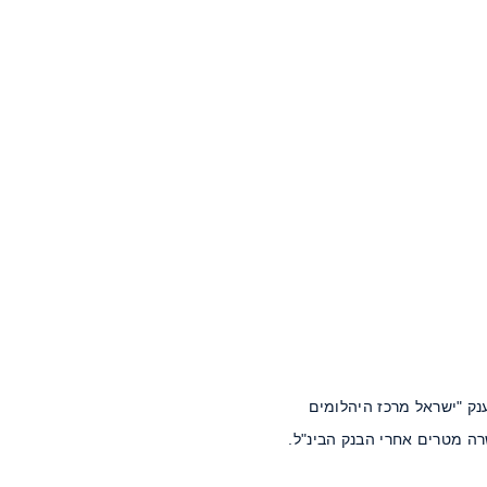
ורסה עליו יש שלט ענק "ישראל מרכז היהלומים
רה מטרים אחרי הבנק הבינ"ל.