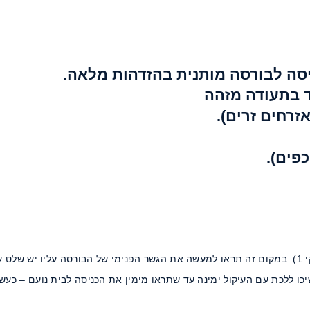
סה לבורסה מותנית בהזדהות מלאה.
 בתעודה מזהה
אזרחים זרים).
פים).
חפשו את רחוב ז'בוטינסקי פינת שלום זיסמן (ליד הכתובת ז'בוטינסקי 1). במקום זה תראו למעשה את הגשר הפנימי של הב
שיכו ללכת עם העיקול ימינה עד שתראו מימין את הכניסה לבית נועם – כעש