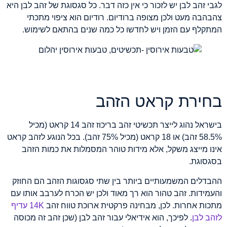
לגבי זהב לבן יש לזכור כי אין כזה דבר. כל סגסוגת של זהב לבן היא
צהבהבה מעט ולכן מצופה ברודיום. רודיום הוא ציפוי מתכתי
המתקלף עם הזמן ויש לחדשו כל כמה שנים בהתאם לשימוש.
בחירת קראט הזהב
בישראל נהוג לייצר תכשיטי זהב בריכוז זהב 14 קראט (מכיל
58.5% זהב) או 18 קראט (מכיל 75% זהב). בכל הנוגע לזהב קראט
אינו מייצג משקל, אלא מידות טוהר המסמלות את כמות הזהב
בסגסוגת.
ההבדלים המשמעותיים ביותר בין שתי סגסוגות הזהב הם החוזק
והעמידות. זהב טהור הוא רך מאוד ולכן יש הכרח לערבב אותו עם
מתכות אחרות. לכן, מבחינה פרקטית ארוכת טווח זהב
14K עדיף
לזהב לבן
. לפיכך, הוא אידיאלי עבור זהב לבן (שכן זהב זה מכוסה