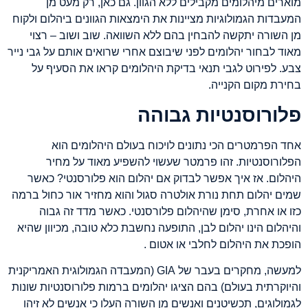
מוארים מיהלומים מקבילים ללא הגוון. גם כאן, רק מעט מן
המעבדות הגמולוגיות מציינות את הימצאות הגוונים ביהלום ולקוח
מן השורה יתקשה להבחין בהם ללא השוואה. שוב ושוב – רצוי
מאוד לבחור יהלומים לפני שיבוצם אחרי שרואים אותם על גבי נייר
צבע. לפירוט לגבי תנאי בדיקת היהלומים קראו את הסעיף על
בחירת מקום הקנייה.
פלורוסנטיות גבוהה
אחד הפרמטרים הכי נתונים לויכוח בעולם היהלומים הוא
הפלורוסנטיות. זהו פרמטר שעשוי להשפיע מאוד על מחיר
היהלום. אז איך אפשר לבדוק אם יהלום הוא פלורסנטי? כאשר
שמים יהלום תחת נורת אולטרה סגול והוא מחזיר אור כחול ברמה
כזו או אחרת, סימן שהיהלום פלורסנטי. כאשר מדד זה גבוה
והיהלום הינו יהלום לבן, התופעה נחשבת כלא טובה, מכיוון שהיא
הופכת את היהלום לחלבי או אטום .
למעשה, מחקרים בעבר של GIA (המעבדה הגמולוגית האמריקנית
והיוקרתית בעולם) בהם הציגו יהלומים ברמות פלורוסנטיות שונות
לגמולוגים, תכשיטנים ואנשים מן השורה העלו כי אנשים לא זיהו