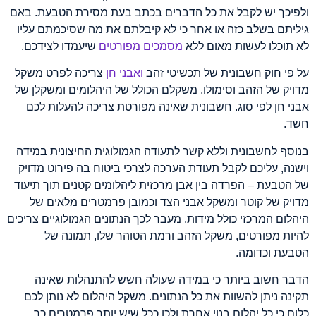
ולפיכך יש לקבל את כל הדברים בכתב בעת מסירת הטבעת. באם
גיליתם בשלב כזה או אחר כי לא קיבלתם את מה שסיכמתם עליו
לא תוכלו לעשות מאום ללא
מסמכים מפורטים
שיעמדו לצידכם.
על פי חוק חשבונית של תכשיטי זהב
ואבני חן
צריכה לפרט משקל
מדויק של הזהב וסימולו, משקלם הכולל של היהלומים ומשקלן של
אבני חן לפי סוג. חשבונית שאינה מפורטת צריכה להעלות לכם
חשד.
בנוסף לחשבונית וללא קשר לתעודה הגמולוגית החיצונית במידה
וישנה, עליכם לקבל תעודת הערכה לצרכי ביטוח בה פירוט מדויק
של הטבעת – הפרדה בין אבן מרכזית ליהלומים קטנים תוך תיעוד
מדויק של קוטר ומשקל אבני הצד וכמובן פרמטרים מלאים של
היהלום המרכזי כולל מידות. מעבר לכך הנתונים הגמולוגיים צריכים
להיות מפורטים, משקל הזהב ורמת הטוהר שלו, תמונה של
הטבעת וכדומה.
הדבר חשוב ביותר כי במידה שעולה חשש להתנהלות שאינה
תקינה ניתן להשוות את כל הנתונים. משקל היהלום לא נותן לכם
כלום כי כל יהלום בנוי אחרת ולכן ככל שיש יותר פרמטרים כך