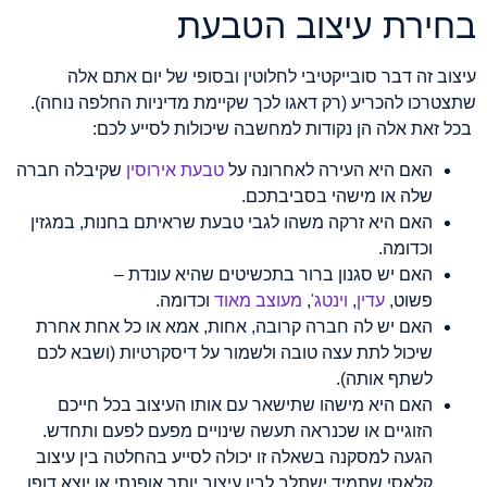
בחירת עיצוב הטבעת
עיצוב זה דבר סובייקטיבי לחלוטין ובסופי של יום אתם אלה
שתצטרכו להכריע (רק דאגו לכך שקיימת מדיניות החלפה נוחה).
בכל זאת אלה הן נקודות למחשבה שיכולות לסייע לכם:
האם היא העירה לאחרונה על
טבעת אירוסין
שקיבלה חברה
שלה או מישהי בסביבתכם.
האם היא זרקה משהו לגבי טבעת שראיתם בחנות, במגזין
וכדומה.
האם יש סגנון ברור בתכשיטים שהיא עונדת –
פשוט,
עדין
,
וינטג'
,
מעוצב מאוד
וכדומה.
האם יש לה חברה קרובה, אחות, אמא או כל אחת אחרת
שיכול לתת עצה טובה ולשמור על דיסקרטיות (ושבא לכם
לשתף אותה).
האם היא מישהו שתישאר עם אותו העיצוב בכל חייכם
הזוגיים או שכנראה תעשה שינויים מפעם לפעם ותחדש.
הגעה למסקנה בשאלה זו יכולה לסייע בהחלטה בין עיצוב
קלאסי שתמיד ישתלב לבין עיצוב יותר אופנתי או יוצא דופן