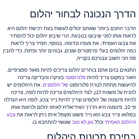
הדרך הנכונה לבחור יהלום
הדבר החכם ביותר שאתם יכולים לעשות בעת רכישת יהלום היא
לראות אותו לפני שיבוצו בטבעת. הרי שיבוץ יהלום יכול להסתיר
את צבעו האמיתי, את פגמיו וכדומה. בנוסף, תמיד צריך לראות
כמה יהלומים בעלי פרמטרים שונים, גבוהים יותר ופחות, כדי להבין
מה הכי חשוב עבורכם בקנייה.
התנאים בהם אתם בוחרים יהלום צריכים להיות מאוד ספציפיים.
האור במקום צריך להיות
פלורוסנטי
בעיקרו והבדיקה צריכה
להיעשות מתחת לנורת פלורוסנט
של יהלומנים
. את היהלומים יש
להניח על משטח לבן. לצד היהלומים צריכה להיות לופה, צריכה
להיות פינצטה של יהלומים וצריך להיות נייר צבע. לופה היא הגדלה
פי 10, פינצטה היא הדרך
האידיאלית לאחוז יהלום ולראות אותו
במלואו ונייר צבע הוא נייר פשוט מקופל איתו ניתן לראות את
צבע
היהלום האמיתי
וכלל
גוון לא טוב
שעשוי להתחבא בו.
בחירת תכונות היהלום