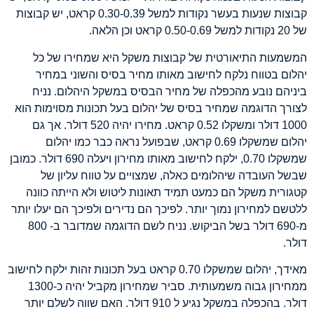
קבוצות שנעות בעשר נקודות למשל 0.30-0.39 קראט, יש קבוצות
של 20 נקודות למשל 0.50-0.69 קראט וכן הלאה.
המשמעות התיאורטית של קבוצות משקל היא שמחירו של כל
יהלום בטווח נלקח לחישוב מאותו מחיר בסיס והשוני במחיר
ביניהם נובע מהכפלה של מחיר הבסיס במשקל היהלום. נניח
לצורך הדוגמה שמחיר בסיס של יהלום בעל תכונות מסוימות הוא
1000 דולר ומשקלו 0.52 קראט. מחירו יהיה 520 דולר. אך גם
יהלום שמשקלו 0.69 קראט, שבפועל נראה כבר כמו יהלום
שמשקלו 0.70, ילקח לחישוב מאותו מחירון ויעלה 690 דולר. כמובן
שבשל העובדה שיהלומים כאלה, שמצויים על טווח עליון של
קטגורית משקל הם כמעט תמיד תאונות ליטוש ולא הייתה כוונה
ללטשם למחירון נמוך יותר. לפיכך הם נדירים ולפיכך הם יעלו יותר
מ-690 דולר בשל הביקוש. נניח לשם הדוגמה שמדובר ב- 800
דולר.
מאידך, יהלום שמשקלו 0.70 קראט בעל תכונות זהות ילקח לחישוב
ממחירון גבוה משמעותית. סביר שמחירון מקביל יהיה כ-1300
דולר. בהכפלה במשקל נגיע ל 910 דולר. האם שווה לשלם יותר