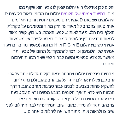
יהלום לבן אידיאלי הוא יהלום שאין לו צבע והוא שקוף כמו
מים.
בתיעוד אמיתי של יהלומים
יהלום זה מסומן באות הלועזית D.
היהלומים שצבעם D אמיתי הם מעטים יחסית ורוב היהלומים
אוחזים גוון צהבהב קל מאוד עד חזק מאוד ומסומנים על סקאלת
האלף בית הלטיני עד לאות Z. למען האמת, בשיבוץ, קשה מאוד
לראות הבדלים בין יהלומים סמוכים בצבע ולפיכך אין משמעות
אמיתי לשיבוץ יהלום E או F, G או H וכדומה (כאשר מדובר בתיעוד
אמיתי של יהלומים) וכי רצוי להתמקד על תחום של צבע יותר
מאשר על צבע ספציפי ומשם לבחור לפי שאר תכונות היהלום
ומחירו.
מבחינה פרקטית יהלום צהבהב יראה בקלות גדולה יותר על גבי
זהב לבן ואילו יראה לבן יותר על גבי זהב צהוב ולכן נהוג לרוב
להשקיע פחות בצבעים לבנים עבור טבעות מזהב צהוב. הדרך
הנכונה היא לראות איך יהלומים בצבע מסוים נראים על טבעת
בצבע זהב מסוים כדי להבין אם יש קונטרסט חזק מידי או
צהבהבות גדולה מידי. כמובן, שוב, תמיד עדיף לבחור יהלום לפני
שיבוצו ולראות אותו מתוך השוואה ליהלומים אחרים…