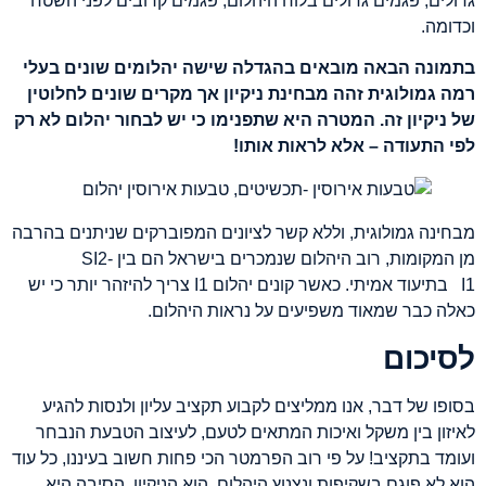
גדולים, פגמים גדולים בלוח היהלום, פגמים קרובים לפני השטח
וכדומה.
בתמונה הבאה מובאים בהגדלה שישה יהלומים שונים בעלי
רמה גמולוגית זהה מבחינת ניקיון אך מקרים שונים לחלוטין
של ניקיון זה. המטרה היא שתפנימו כי יש לבחור יהלום לא רק
לפי התעודה – אלא לראות אותו!
מבחינה גמולוגית, וללא קשר לציונים המפוברקים שניתנים בהרבה
מן המקומות, רוב היהלום שנמכרים בישראל הם בין SI2-
I1 בתיעוד אמיתי. כאשר קונים יהלום I1 צריך להיזהר יותר כי יש
כאלה כבר שמאוד משפיעים על נראות היהלום.
לסיכום
בסופו של דבר, אנו ממליצים לקבוע תקציב עליון ולנסות להגיע
לאיזון בין משקל ואיכות המתאים לטעם, לעיצוב הטבעת הנבחר
ועומד בתקציב! על פי רוב הפרמטר הכי פחות חשוב בעיננו, כל עוד
הוא לא פוגם בשקיפות ונצנוץ היהלום, הוא הניקיון. הסיבה היא