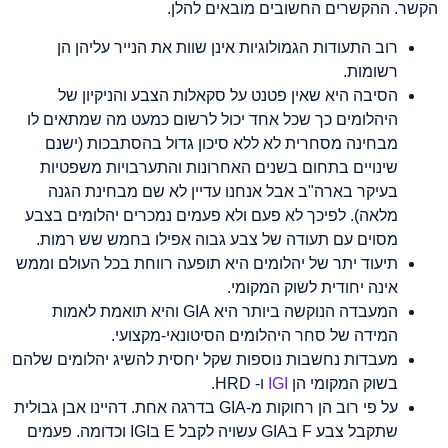
הקשר. ההקשרים החשובים מובאים להלן.
רוב התעודות הגמולוגיות אינן שוות את הנייר עליהן הן
רשומות.
הסיבה היא שאין פטנט על סקאלות הצבע והניקיון של
היהלומים כך שכל אחד יכול לרשום כמעט מה שמתאים לו
מבחינה מסחרית לא ללא סיכון גדול בהסתבכות (ישנם
שינויים בתחום בשנים האחרונות והתערבויות משפטיות
בעיקר בארה"ב אבל אנחנו עדיין לא שם מבחינת הגנה
מלאה). לפיכך לא פעם ולא פעמים נמכרים יהלומים בצבע
מסוים עם תעודה של צבע גבוה אפילו בחמש שש רמות.
תיעוד יתר של יהלומים היא תופעה רווחת בכל העולם וממש
אינה יחודית לשוק המקומי.
המעבדה הנוקשה ביותר היא GIA והיא תואמת לאמות
המידה של סחר היהלומים הסיטונאי-מקצועי.
מעבדות נחשבות נוספות שקל יחסית להשיג יהלומים שלהם
בשוק המקומי הן
IGI
ו- HRD.
על פי רוב הן רחוקות מ-GIA בדרגה אחת. דהיינו אבן גבולית
שתקבל צבע F בGIA עשויה לקבל E בIGI וכדומה. פעמים