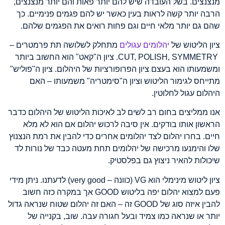
מנצנצים. בשל העובדה שיש להם יותר פאות והם יותר מנצנצים,
הרבה יותר קשה לראות בעין כאשר יש להם פגמים פנימיים. כך
שהם גם יותר מלאי חיים וגם פחות רואים את הפגמים שלהם.
ציון הליטוש של
יהלומים עגולים
מתחלק לשלושה תת פרמטרים –
CUT, POLISH, SYMMETRY. ציון ה"קאט" הוא החשוב ביותר
ומשמעותו הוא בעצם ציון הפרופורציות של היהלום. ציון ה"פוליש"
מתייחס לגימור הליטוש וציון ה"סימטריה" משמעותו – האם
היהלום עגול לחלוטין.
אנו ממליצים בחום רב לשים לב לאיכות הליטוש של היהלום כדבר
הראשון אותו בודקים. אין סיבה לרכוש יהלום אם הוא לא מלא
חיים. בחרו יהלום לצד יהלומים אחרים כדי להבין את רמת הנצנוץ
שלו והימנעו מרכישה של יהלומים תחת מעטה כבד של נורות לד
שיכולות להאיר ניצוץ גם בפלסטיק.
ציון ליטוש מינימלי הוא VG (כוונה – very good) לדעתנו. ניתן מידי
פעם למצוא יהלום יפה בליטוש GOOD אך במקרה כזה חשוב
להבין איזה סוג של GOOD זה – האם זה יהלום שטוח שנראה גדול
יותר או שנראה כמו צמיד ובעל חגורה עבה. שוב, בקנייה של