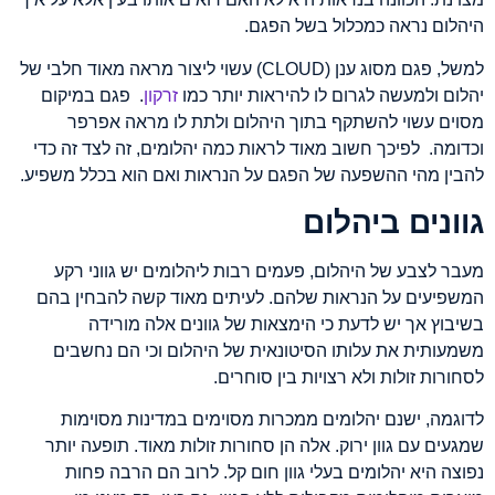
היהלום נראה כמכלול בשל הפגם.
למשל, פגם מסוג ענן (CLOUD) עשוי ליצור מראה מאוד חלבי של
יהלום ולמעשה לגרום לו להיראות יותר כמו
זרקון
. פגם במיקום
מסוים עשוי להשתקף בתוך היהלום ולתת לו מראה אפרפר
וכדומה. לפיכך חשוב מאוד לראות כמה יהלומים, זה לצד זה כדי
להבין מהי ההשפעה של הפגם על הנראות ואם הוא בכלל משפיע.
גוונים ביהלום
מעבר לצבע של היהלום, פעמים רבות ליהלומים יש גווני רקע
המשפיעים על הנראות שלהם. לעיתים מאוד קשה להבחין בהם
בשיבוץ אך יש לדעת כי הימצאות של גוונים אלה מורידה
משמעותית את עלותו הסיטונאית של היהלום וכי הם נחשבים
לסחורות זולות ולא רצויות בין סוחרים.
לדוגמה, ישנם יהלומים ממכרות מסוימים במדינות מסוימות
שמגעים עם גוון ירוק. אלה הן סחורות זולות מאוד. תופעה יותר
נפוצה היא יהלומים בעלי גוון חום קל. לרוב הם הרבה פחות