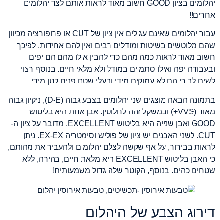
יהלומים בציון GOOD חשוב מאוד לראות אותם לצד יהלומים
אחרים!!
עבור יהלומים שאינם עגולים אין ציון של CUT או פרופורציה מכיוון
שהם מלוטשים בשיטות ומודלים רבים ואין להם אחידות. לפיכך
חשוב מאוד לראות כמה מהם כדי להבין אילו מהם הם יפים
ובעבודה יפה ואילו סתמיים במודל ולא מלאי חיים. בנוסף רצוי
לשים לב כי הם לא עמוקים מידי ובעלי שטח פנים קטן מידי.
בתמונה הבאה מוצגים שני יהלומים בצבע גבוה (D-E), ניקיון גבוה
מאוד (VVSּּ+ׂ) ובמשקל זהה לחלוטין. אבן אחת היא בליטוש
GOOD ואבן שנייה היא בליטוש EXCELLENT. מדובר על ציון ה-
CUT. לשני האבנים יש ציון של פוליש וסימטריה EX-EX. ניתן
לראות בבירור, על אף שקשה לצלם יהלומים ולהעביר את מהותם,
כי האבן בליטוש EXCELLENT היא מלאת חיים, בהירה, ללא
שטחים כהים. בנוסף, הקוטר שלה גדול משמעותית!
דירוג הצבע של היהלום