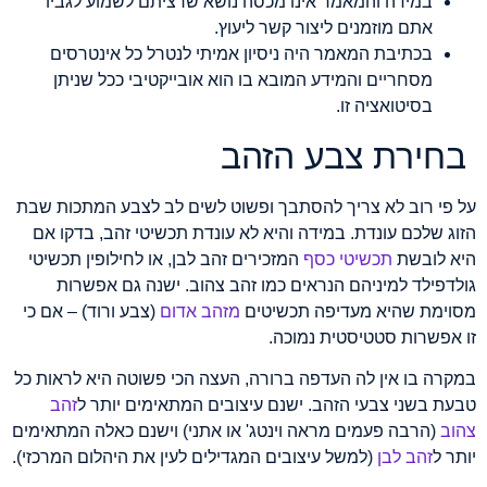
במידה והמאמר אינו מכסה נושא שרציתם לשמוע לגביו
אתם מוזמנים ליצור קשר ליעוץ.
בכתיבת המאמר היה ניסיון אמיתי לנטרל כל אינטרסים
מסחריים והמידע המובא בו הוא אובייקטיבי ככל שניתן
בסיטואציה זו.
בחירת צבע הזהב
על פי רוב לא צריך להסתבך ופשוט לשים לב לצבע המתכות שבת
הזוג שלכם עונדת. במידה והיא לא עונדת תכשיטי זהב, בדקו אם
היא לובשת
תכשיטי כסף
המזכירים זהב לבן, או לחילופין תכשיטי
גולדפילד למיניהם הנראים כמו זהב צהוב. ישנה גם אפשרות
מסוימת שהיא מעדיפה תכשיטים
מזהב אדום
(צבע ורוד) – אם כי
זו אפשרות סטטיסטית נמוכה.
במקרה בו אין לה העדפה ברורה, העצה הכי פשוטה היא לראות כל
טבעת בשני צבעי הזהב. ישנם עיצובים המתאימים יותר ל
זהב
צהוב
(הרבה פעמים מראה וינטג' או אתני) וישנם כאלה המתאימים
יותר ל
זהב לבן
(למשל עיצובים המגדילים לעין את היהלום המרכזי).