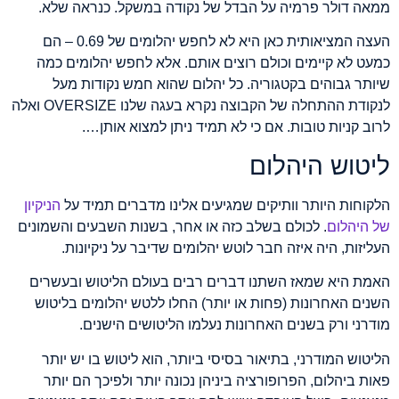
ממאה דולר פרמיה על הבדל של נקודה במשקל. כנראה שלא.
העצה המציאותית כאן היא לא לחפש יהלומים של 0.69 – הם
כמעט לא קיימים וכולם רוצים אותם. אלא לחפש יהלומים כמה
שיותר גבוהים בקטגוריה. כל יהלום שהוא חמש נקודות מעל
לנקודת ההתחלה של הקבוצה נקרא בעגה שלנו OVERSIZE ואלה
לרוב קניות טובות. אם כי לא תמיד ניתן למצוא אותן….
ליטוש היהלום
הלקוחות היותר וותיקים שמגיעים אלינו מדברים תמיד על
הניקיון
של היהלום
. לכולם בשלב כזה או אחר, בשנות השבעים והשמונים
העליזות, היה איזה חבר לוטש יהלומים שדיבר על ניקיונות.
האמת היא שמאז השתנו דברים רבים בעולם הליטוש ובעשרים
השנים האחרונות (פחות או יותר) החלו ללטש יהלומים בליטוש
מודרני ורק בשנים האחרונות נעלמו הליטושים הישנים.
הליטוש המודרני, בתיאור בסיסי ביותר, הוא ליטוש בו יש יותר
פאות ביהלום, הפרופורציה ביניהן נכונה יותר ולפיכך הם יותר