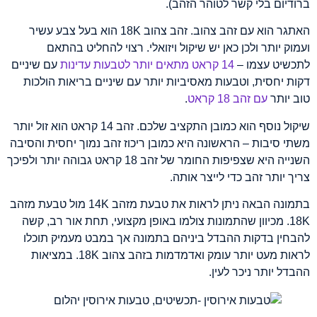
ברודיום בלי קשר לטוהר הזהב).
האתגר הוא עם זהב צהוב. זהב צהוב 18K הוא בעל צבע עשיר
ועמוק יותר ולכן כאן יש שיקול ויזואלי. רצוי להחליט בהתאם
לתכשיט עצמו –
14 קראט מתאים יותר לטבעות עדינות
עם שיניים
דקות יחסית, וטבעות מאסיביות יותר עם שיניים בריאות הולכות
טוב יותר
עם זהב 18 קראט
.
שיקול נוסף הוא כמובן התקציב שלכם. זהב 14 קראט הוא זול יותר
משתי סיבות – הראשונה היא כמובן ריכוז זהב נמוך יחסית והסיבה
השנייה היא שצפיפות החומר של זהב 18 קראט גבוהה יותר ולפיכך
צריך יותר זהב כדי לייצר אותה.
בתמונה הבאה ניתן לראות את טבעת מזהב 14K מול טבעת מזהב
18K. מכיוון שהתמונות צולמו באופן מקצועי, תחת אור רב, קשה
להבחין בדקות ההבדל ביניהם בתמונה אך במבט מעמיק תוכלו
לראות מעט יותר עומק ואדמדמות בזהב צהוב 18K. במציאות
ההבדל יותר ניכר לעין.