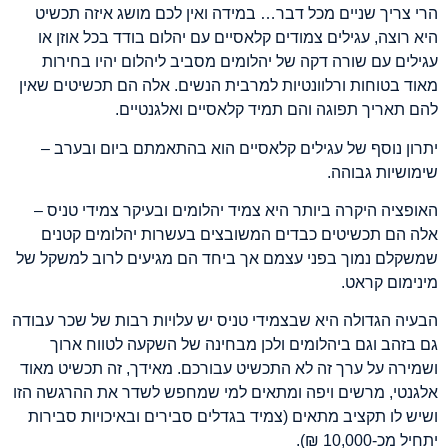
הרי צריך שניים מכל דבר… במידה ואין לכם מושג איזה תכשיט
היא רוצה, עגילים צמודים קלאסיים עם יהלום בודד בכל אוזן או
עגילים עם שורה דקה של יהלומים מסביב ליהלום יהיו בחירות
מאוד בטוחות ורלוונטיות למרבית הנשים. אלה הם תכשיטים שאין
להם תאריך תפוגה והם תמיד קלאסיים ואלגנטיים.
יתרון נוסף של עגילים קלאסיים הוא בהתאמתם ביום ובערב –
שימושיות גבוהה.
האופציה היקרה ביותר היא צמיד יהלומים ובעיקר צמידי טניס –
אלה הם תכשיטים כבדים המשובצים בעשרות יהלומים קטנים
שמשקלם נמוך בפני עצמם אך ביחד הם מגיעים לרוב למשקל של
מינימום קראט.
הבעיה הגדולה היא שבצמידי טניס יש עלויות רבות של שכר עבודה
גם בזהב וגם ביהלומים ולכן מבחינה של השקעה לטווח ארוך
ושמירה על ערך זה לא התכשיט עבורכם. מאידך, זה תכשיט מאוד
אלגנטי, מרשים ויפה ומתאים למי שמחפש לשדר את ההרגשה הזו
ושיש לו תקציב מתאים (צמיד בגדלים סבירים ובאיכויות סבירות
יתחיל מכ-10,000 ₪).