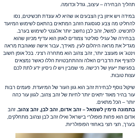
תהליך הבחירה – עיצוב, גודל וכדומה.
במידה ויש איזון בין הצבעים או שהיא לא עונדת תכשיטים, נסו
להחליט מה צבע סגסוגת הזהב המתאים בהתאם לשימוש המיועד
לתכשיט. למשל, זהב לבן נחשב יותר אלגנטי לשימוש בערב.
בבחירה של עגילי סוליטר צמודים לאוזן הוא עדיף מכיוון שהוא
מגדיל את מראה היהלום לעין. מאידך, עבור אישה שאוהבת מראה
וינטג' או מעוצב יותר, זהב צהוב הוא מתחרה רציני. בכל אופן חשוב
להציף את הדברים האלה וההתחבטויות הללו כאשר נמצאים
בפגישת ייעוץ של רכישה. מי שמבין ויש לו ניסיון ידע לתת לכם
עצות טובות.
שיקול נוסף לבחירת זהב הוא גוון העור של המיועדת. פעמים רבות
עור בהיר מאוד יתאים יותר לחיות של זהב צהוב. לגוון עור כהה
יותר – הכל מתאים.
בתמונה מימין לשמאל – זהב אדום, זהב לבן, זהב צהוב.
זהב
אדום הוא פחות פופולרי בישראל ואילו זהב לבן וצהוב מתחלקים,
בערך, חצי חצי באחוזי הפופולריות.