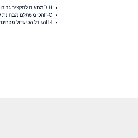
D-Hמתאים לתקציב גבוה מאד
F-Gהכי משתלם מבחינת ערך ומחיר
H-Iהגודל הכי גדול מבחינת יחס ומחיר