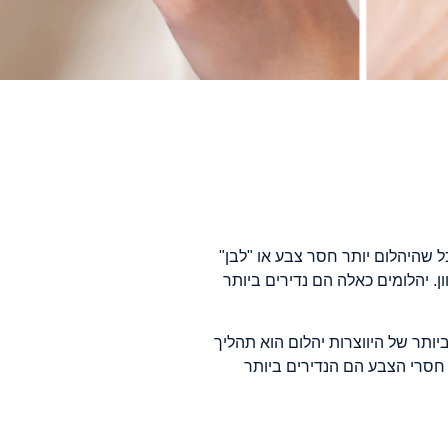
זיים בקביעת מחיר היהלום הידועים בשם The 4c's. למעשה, ככל שהיהלום יותר חסר צבע או "לבן"
ון. יהלומים כאלה הם נדירים ביותר
תר של היווצרות יהלום הוא תהליך
 חסרי הצבע הם הנדירים ביותר