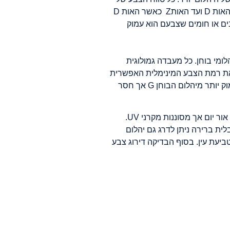
היהלומים שהם לא יהלומים צבעוניים נקרא טווח הצבע הנורמאלי. סולם המדידה של צבע היהלום נע מהאות D ועד האותZ כאשר האות D
. יהלומים צהובים או חומים שצבעם הוא עמוק
ומי בוחן. כל מעבדה גמולוגית
ו את רמת הצבע המינימלית האפשרית
לקטגוריה. הגמולוג בוחן את היהלום מול אבני הבוחן ובודק מה הטווח שלו. לדוגמה: אם צבע היהלום עמוק יותר מיהלום הבוחן G אך חסר
את התהליך עושים תחת תנאי אור ספציפיים. הגמולוג משתמש ב"קופסת אור" בה יש מנורות המדמות אור יום אך מסוננות מקרני UV.
ית ברירה ניתן לדרג גם יהלום
יעת עין. בסוף הבדיקה דירוג צבע