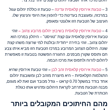
יהלום מרכזי אחד ושבעה יהלומים קטנים יותר בכל צד.
3 –
טבעת אירוסין קלאסית עדינה
– טבעת זו כוללת יהלום עגול
במרכזה, ומעוצבת בעדינות כדי להפגין את היופי והניצוץ שלו.
העיצוב של הטבעת הזו אלגנטי ומאופק.
4 –
טבעת אירוסין קלאסית בשיבוץ יהלום מרובע צהוב
–
זוהי
טבעת אירוסין קלאסית עם קצת "טוויסט" – היהלון במרכז הוא
יהלום צהוב.. זוהי בחירה ייחודית ובולטת למי שרוצה משהו קצת
שונה. היהלום הצהוב המרובע במרכז הטבעת הזו מביא איתו צבע
חם ותוסס שקורן מבפנים. החגורה הפשוטה בטבעת זו מאפשרת
ליהלום לזרוח ולתפוס את מרכז הבמה.
5 –
טבעת אירוסין קלאסית זהב לבן
–
זוהי טבעת אירוסין שהיא
התגלמות הקלאסיות – היא מיוצרת מזהב לבן ומשובצת יהלום
אחד בודד במשקל 0.70 קראט – גודל מכובד ועם זאת לא מוגזם,
מבנה הטבעת מתרחב לקראת היהלום ומדגיש אותו כגולת
הכותרת של הטבעת.
מהם החיתוכים המקובלים ביותר