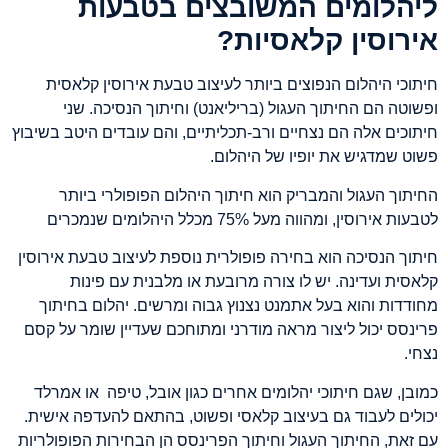
ליהלומים המשובצים בטבעות
אירוסין קלאסיות?
חיתוכי היהלום הנפוצים ביותר לעיצוב טבעת אירוסין קלאסית
ופשוטה הם החיתוך העגול (בריליאנט) וחיתוך הנסיכה. שני
חיתוכים אלה הם נצחיים ורב-תכליתיים, והם עובדים היטב בשיבוץ
פשוט שמדגיש את יופיו של היהלום.
החיתוך העגול והמבריק הוא חיתוך היהלום הפופולרי ביותר
לטבעות אירוסין, ומהווה מעל 75% מכלל היהלומים שנמכרים
חיתוך הנסיכה הוא בחירה פופולרית נוספת לעיצוב טבעת אירוסין
קלאסית ועדינה. יש לו צורה מרובעת או מלבנית עם פינות
מחודדות והוא בעל אתמנט נצנוץ גבוה ומרשים. יהלום בחיתוך
פרינסס יכול ליצור מראה מודרני ומתוחכם שעדיין שומר על קסם
נצחי.
כמובן, שגם חיתוכי יהלומים אחרים כגון אובל, טיפה או אמרלד
יכולים לעבוד גם בעיצוב קלאסי ופשוט, בהתאם להעדפה אישית.
עם זאת, החיתוך העגול וחיתוך הפרינסס הן הבחירות הפופולריות