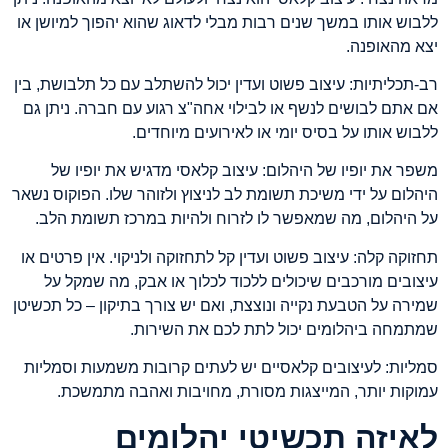
ללבוש אותו במשך שנים רבות מבלי לדאוג שהוא יהפוך למיושן או
יצא מהאופנה.
רב-תכליתיות: עיצוב פשוט ועדין יכול להשתלב עם כל תלבושת, בין
אם אתם לבושים לנשף או לבילוי אחה"צ רגוע עם חברה. ניתן גם
ללבוש אותו על בסיס יומי או לאירועים מיוחדים.
משפר את יופיו של היהלום: עיצוב קלאסי מדגיש את יופיו של
היהלום על ידי משיכת תשומת לב לניצוץ ולזוהר שלו. הפוקוס נשאר
על היהלום, מה שמאפשר לו לזרוח ולהיות במרכז תשומת הלב.
תחזוקה קלה: עיצוב פשוט ועדין קל לתחזוקה ולניקוי. אין פרטים או
עיצובים מורכבים שיכולים ללכוד לכלוך או אבק, מה שמקל על
שמירה על הטבעת נקייה ונוצצת, ואם יש צורך בתיקון – כל תכשיטן
שמתמחה ביהלומים יכול לתת לכם את השירות.
סמליות: לעיצובים קלאסיים יש לעתים קרובות משמעות וסמליות
עמוקות יותר, המייצגות מסורת, מחויבות ואהבה מתמשכת.
לאיזה תכשיטי יהלומים