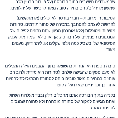
שהמשרדים היושבים בתוך הבורסה (על פי רוב בבניין מכבי,
שמשון או יהלום), הם בחירה טובה מאוד לרכישה של יהלומים.
הסיבות הן מרובות – חברי בורסה לא יכולים (או מתקשים)
להרשות לעצמם להסתבך במכירה של סחורות דמים, סחורות
מזויפות ומטופלות (ללא אזהרה) מכיוון שהם נתונים לפיקוח של
המנגנונים הפנימיים של הבורסה. אף אדם לא ישמיד את העסק
הסיטונאי שלו בשביל כמה אלפי שקלים או, ליתר דיוק, מעטים
מאוד.
סיבה נוספת היא הנוחות בהשוואה בתוך המבנים האלה המכילים
לא מעט ספקים שהגישה שלהם לסחורות היא מידית ולרוב הם
אוחזים במחירים מאוד טובים ביחס לסחורה המתגלגלת לחנויות
אחרי כך וכך ידיים שגזרו עליה קופון.
בקנייה בתוך הבורסה אתם מחסלים חלק נכבד מעלויות השיווק
ואתם מגיעים למקור של סחורה מובחרת ולא סחורה שמנסים
להיפטר ממנה.
שימו לב כי מעט מאוד מהיהלומים הנמצאים בישראל אכן מוצרים