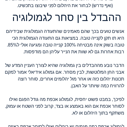
(ואף נדרש) לבחור את היהלום לפני שיבוצו בתכשיט.
ההבדל בין סחר לגמולוגיה
אנשים טועים בכך שהם מאמינים שהתעודה הגמולוגית שבידיהם
היא תו תקן לקנייה טובה. במציאות גם התעודה הגמולוגית הכי
טובה בשוק אינה מבטיחה 100% קנייה טובה ומגיעה אולי ל85%.
רבות אחרות גם לא שוות את הנייר עליהן הם מודפסות.
הדבר נובע מההבדלים בין גמולוגיה שהיא לצורך העניין המדע של
אבני החן המלוטשות, לבין מסחר. אם גמולוג אידיאלי אמור למקם
תכונות יהלום כזה או אחר מול יהלומים אחרים, סוחר רוצה
להרוויח כמה שיותר על האבן.
לפיכך, במבט פשוט יחסית, לגמולוג אכפת מה גודל הפגם ואילו
לסוחר אכפת אם הוא באמצע או בצד, קרוב לפני השטח או עמוק,
משתקף בתוך היהלום או לא.
לגמולוג אכפת כמה פגמים יש ביהלום ואילו לסוחר אכפת באיזה