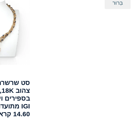
בָּרוּר
סט שרשרת 
צ
בספירים וי
IGI מתוע
14.60 קראט.