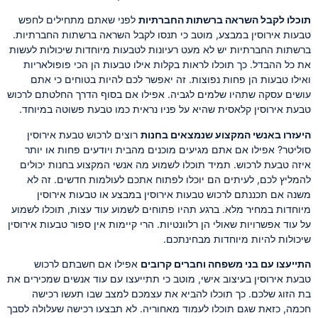
תוכלו לקבל השראה ברשתות החברתיות
לפני שאתם מתחילים לחפש
טבעות אירוסין במבצע, מוטב כי תנסו לקבל השראה ברשתות החברתיות.
ברשתות החברתיות יש לא מעט רעיונות לטבעות מיוחדות שיכולות לעשות
את כל ההבדל. כך תוכלו לראות בקלות אילו טבעות הן הכי פופולאריות
ואילו טבעות הן פחות נפוצות. זה יאפשר לכם להיות בטוחים כי אתם
עושים עסקה שתהיו שלמים לגביה. אפילו אם בסוף הדרך החלטתם לרכוש
טבעת אירוסין קלאסית שהיא על פניו נראית כמו טבעת פשוטה במיוחד.
היעזרו באנשי המקצוע שנמצאים בחנות
רוצים לרכוש טבעת אירוסין
סוליטר? אפילו אם אתם מגיעים מוכנים מהבית ויודעים פחות או יותר
איזה טבעת לרכוש. תמיד תוכלו לשמוע מה אנשי המקצוע בחנות יכולים
להמליץ לכם, לעיתים הם יוכלו לפתוח אתכם לעולמות חדשים. זה לא
משנה אם תכננתם לרכוש טבעות אירוסין במבצע או טבעות אירוסין
מיוחדות במחיר מלא. ברגע תהיו פתוחים לשמוע עוד עצות, תוכלו לשמוע
על עוד אפשרויות שאולי הן רלוונטיות. הרי קיימות אין ספור טבעות אירוסין
שיכולות להיות מיוחדות מבחינתכם.
התייעצו עם בני משפחה וחברים קרובים
אפילו אם חשבתם לרכוש
טבעת אירוסין בעיצוב אישי, מוטב כי תתייעצו עם עוד אנשים שמכירים את
בת הזוג שלכם. כך תוכלו להביא את עצמכם למצב שבו תעשו רכישה
חכמה, כזאת שגם תוכלו לעמוד מאחוריה. לא תבצעו רכישה שעלולה לסבך