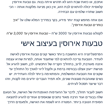
אתכם, או כזאת שבת הזוג לא תרגיש איתה בנוח. גם טבעת אירוסין
קלאסית יכולה להתאים לבת הזוג, אין כאן מניעה מלקנות אותה – הכי
חשוב שתהיו שלמים עם הבחירה.
אם אתה מחפש קצת יותר מידע, בקר במדריך המלא שלנו על "
איך
בוחרים טבעת אירוסין
".
לקטלוג טבעות אירוסין עד 3000 ש"ח –
טבעות אירוסין עד 3,000 ש"ח
טבעות אירוסין בעיצוב אישי
הפרסונליזציה היא החשובה ביותר כאשר קונים טבעת אירוסין לאישה
לעתיד. הטבעת צריכה להתאים למי שתענוד אותה, למרות שהיא עצמה
איננה מעורבת, לרוב, בתהליך הקנייה של התכשיט. לכן, חשוב להגיע אל
פגישת ייעוץ אצלנו בבורסה ברמת גן ולקבל ליווי לאורך כל התהליך עד
שקונים את הטבעת המושלמת, והמתאימה ביותר לכלה העתידית. יש
נשים שאוהבות סגנונות שונים, ולא תמיד הגברים יודעים מה לקנות, וזהו
דבר שיוצר תסכול לעיתים.
חשוב לעבור תהליך, לדבר על ההעדפות האופנתיות של האישה, על הטעם
שלה בבגדים ועוד הרבה מאוד נתונים שנאספים ועוזרים להגיע לתוצאה
הסופית הטובה ביותר. המטרה היא לשמח את האישה, ולפעמים הדרך