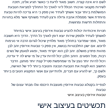
לשם היא אינה קצרה. חשוב מאוד לדעת כי כאשר תגיע אלינו, תזכה
לשירות מקצועי ואיכותי הכולל ליווי לאורך כל התהליך למציאת הטבעת
המושלמת ביותר עבור אשתך לעתיד ואין ספק כי היא צריכה להיות טבעת
מיוחדת אשר מסמלת אהבה גדולה ורצון לעתיד משותף אשר מלא בחוויות
והתחלות חדשות ומרגשות.
חנויות איכותיות יכולות להציע טבעות אירוסין בעיצוב אישי במיוחד
לאשתך לעתיד ולספק שירות יוצא דופן לאורך כל הדרך. הדרך היא חשובה
מאוד, מפני שמדובר בתהליך מאוד מלחיץ שיכול לגרום הרבה אי נעימות
לרוכש. אם ישנן התלבטויות בנושא, אין ספק כי טבעות אירוסין זהב לבן
מהוות פתרון מושלם. זהב לבן הוא יוקרתי מאוד, ופוגע לטעמן של נשים
רבות, מכל הסוגים. הזהב הלבן יכול להיות עדין על מי שיש לה יד עדינה,
ויכול להיות יותר נוצץ על מי שמחפשת סטייל קצת יותר מוחצן. הדבר
החשוב הוא לקנות את הטבעת הנכונה והטובה ביותר ליד של האישה,
ולשם כך, יש להגיע עם חברים, ולהתייעץ עם אנשי המקצוע הטובים ביותר
בעסק.
לצפייה בקטלוג טבעות אירוסין מעוצבות היכנסו וגלו מבחר עצום של
טבעות
טבעות אירוסין בעיצוב אישי
תכשיטים בעיצוב אישי