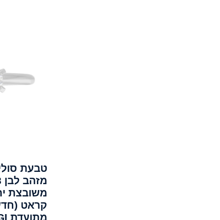
אובל
לב
טבעת סולי
קראט (חדש
מתועדת NGI