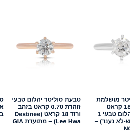
טר מושלמת
טבעת סוליטר יהלום טבעי
טב
מזהב לבן 18 קראט
זוהרת 0.70 קראט בזהב
משובצת יהלום טבעי 1
ורוד 18 קראט (Destinee
בפ
-לא נענד) –
Lee Hwa) – מתועדת GIA