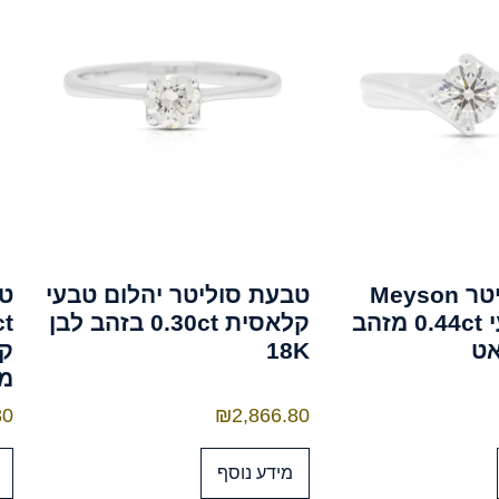
טבעת סוליטר Meyson
טבעת סוליטר יהלום טבעי
טב
יהלום טבעי 0.44ct מזהב
קלאסית 0.30ct בזהב לבן
18K
קו
מת
80
₪
2,866.80
מידע נוסף