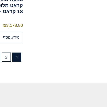
קראט מלוט
18 קראט – NGI מתועדת
₪
3,178.80
מידע נוסף
2
1