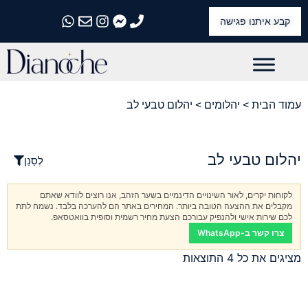
קבע איתנו פגישה
התקשרו אלינו
התקשרו אלינו
התקשרו אלינו
התקשרו אלינו
התקשרו אלינו
עמוד הבית
>
יהלומים
> יהלום טבעי לב
יהלום טבעי לב
לְסַנֵן
לקוחות יקרים, לאור השינויים הדינמיים בשער הזהב, אנו רוצים לוודא שאתם
מקבלים את ההצעה הטובה ביותר. המחירים באתר הם להערכה בלבד. נשמח לתת
לכם שירות אישי ולהנפיק עבורכם הצעת מחיר רשמית וסופית בוואטסאפ.
צרו קשר ב-WhatsApp
מציגים את כל ⁦4⁩ התוצאות