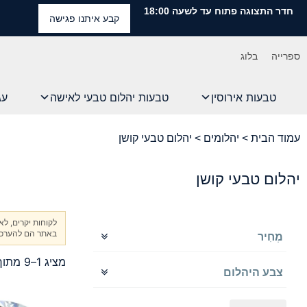
חדר התצוגה פתוח עד לשעה 18:00
קבע איתנו פגישה
ספרייה
בלוג
טבעות אירוסין
טבעות יהלום טבעי לאישה
עג
עמוד הבית
>
יהלומים
> יהלום טבעי קושן
יהלום טבעי קושן
לקוחות יקרים, ל
באתר הם להערכה 
מְחִיר
מציג 1–9 מתוך 15 תוצאות
צבע היהלום
D-F
G-H