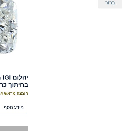
בָּרוּר
I-J
בחיתוך כר
הזמנה מראש 10-14 ימי עסקים לייצור
מידע נוסף