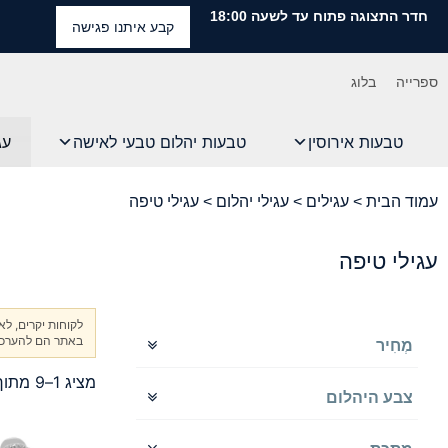
חדר התצוגה פתוח עד לשעה 18:00
קבע איתנו פגישה
ספרייה
בלוג
טבעות אירוסין
טבעות יהלום טבעי לאישה
עג
עמוד הבית
>
עגילים
>
עגילי יהלום
> עגילי טיפה
עגילי טיפה
לקוחות יקרים, ל
באתר הם להערכה 
מְחִיר
מציג 1–9 מתוך 26 תוצאות
צבע היהלום
D-F
G-H