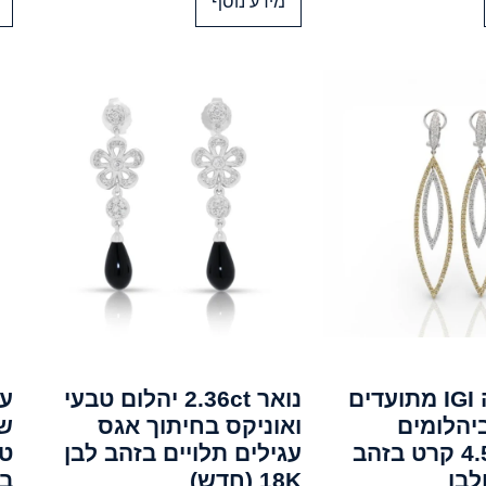
מידע נוסף
עגילי טיפה IGI מתועדים
נואר 2.36ct יהלום טבעי
עג
יהלומים
ואוניקס בחיתוך אגס
שו
במשקל 4.54 קרט בזהב
עגילים תלויים בזהב לבן
18K (חדש)
בז