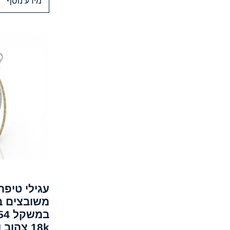
מידע נוסף
משובצים ב
18k צהוב ולבן