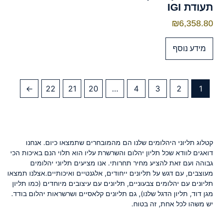
תעודת IGI
₪
6,358.80
מידע נוסף
←
22
21
20
…
4
3
2
1
קטלוג תליוני היהלומים שלנו הם מהמובחרים שתמצאו כיום. אנחנו
דואגים לוודא שכל תליון יהלום והשרשרת עליו הוא תלוי הנם באיכות הכי
גבוהה ועם זאת להציע מחיר תחרותי. אנו מציעים תליוני יהלומים
מעוצבים, עם דגש על תליונים ייחודים, אלגנטיים ואיכותיים.אצלנו תמצאו
תליונים עם יהלומים צבעוניים, תליונים עם עיצובים מיוחדים (כמו תליון
מגן דוד, תליון הדגל שלנו), גם תליונים קלאסיים ושרשראות יהלום בודד.
יש משהו לכל אחת, זה בטוח.