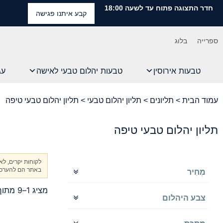
חדר התצוגה פתוח עד לשעה 18:00
קבע איתנו פגישה
ספרייה
בלוג
טבעות אירוסין
טבעות יהלום טבעי לאישה
עג
עמוד הבית
>
תליונים
>
תליון יהלום טבעי
> תליון יהלום טבעי טיפה
תליון יהלום טבעי טיפה
לקוחות יקרים, ל
באתר הם להערכה 
מְחִיר
מציג 1–9 מתוך 20 תוצאות
צבע היהלום
D-F
FANCY - צבעוני