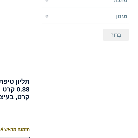
מתכת
G-H
זהב אדום 14
H
זהב אדום 18
H-I
סגנון
זהב לבן 14
I-J
תליון
זהב לבן 18
זהב צהוב 14
בָּרוּר
זהב צהוב 18
18K
תליון טיפת
קרט, בעיצ
הזמנה מראש 10-14 ימי עסקים לייצור