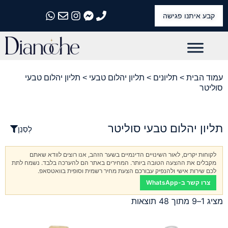
קבע איתנו פגישה
התקשרו אלינו
התקשרו אלינו
התקשרו אלינו
התקשרו אלינו
התקשרו אלינו
עמוד הבית
>
תליונים
>
תליון יהלום טבעי
> תליון יהלום טבעי
סוליטר
תליון יהלום טבעי סוליטר
לְסַנֵן
לקוחות יקרים, לאור השינויים הדינמיים בשער הזהב, אנו רוצים לוודא שאתם
מקבלים את ההצעה הטובה ביותר. המחירים באתר הם להערכה בלבד. נשמח לתת
לכם שירות אישי ולהנפיק עבורכם הצעת מחיר רשמית וסופית בוואטסאפ.
צרו קשר ב-WhatsApp
מציג 1–9 מתוך 48 תוצאות