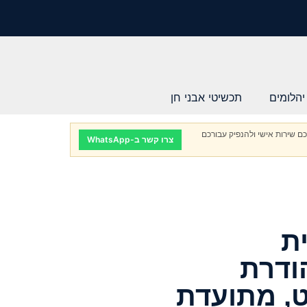
יהלומים
תכשיטי אבני חן
ם שירות אישי ולהנפיק עבורכם
צרו קשר ב-WhatsApp
ת
ודרת
1. קראט, מתועדת