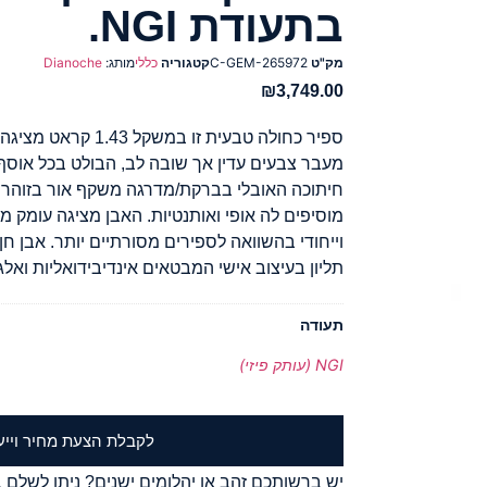
בתעודת NGI.
מק"ט
C-GEM-265972
קטגוריה
כללי
מותג:
Dianoche
₪
3,749.00
ספיר כחולה טבעית זו במ
מעבר צבעים עדין אך שובה לב, הבולט בכל אוסף.
חיתוכה האובלי בברקת/מדרגה משקף אור בזוהר ר
מוסיפים לה אופי ואותנטיות. האבן מציגה עומק מ
וייחודי בהשוואה לספירים מסורתיים יותר. אבן ח
תליון בעיצוב אישי המבטאים אינדיבידואליות ואלג
תעודה
NGI (עותק פיזי)
לקבלת הצעת מחיר וייע
יש ברשותכם זהב או יהלומים ישנים? ניתן לשלם ב