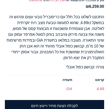
מק"ט
GEM-222688
קטגוריות
אבני חן
,
כללי
מותג:
Dianoche
₪
6,259.00
התכוננו לשלוט בכל חלל עם כריסובריל טבעי עצום ומרגש זה
במשקל 4.89ct, שהוא למעשה טבעת מצב רוח יוקרתית
לאליטה. אבן עוצמתית ומשכנעת זו מבצעת קסם של ממש,
משנה את צבעה מירוק-צהבהב בוהק לסגול-אפרפר עמוק עם
שינוי התאורה. מגובה במלואו בתעודת GIA ובמידות מרשימות
של 10 מ"מ, קבושון כפול אובלי מהותי זה הוא אבן החן
האולטימטיבית שמושכת את כל המבטים, עבור אספן ייחודי
המקבל רק את יוצא הדופן.
צורה: קבושון כפול אובלי
קראט
תעודה
GIA
4.89
לקבלת הצעת מחיר וייעוץ חינם