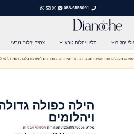
058-6555691
התקשרו אלינו
התקשרו אלינו
התקשרו אלינו
התקשרו אלינו
ילי יהלום
תליון יהלום טבעי
צמיד יהלום טבעי
וודא שאתם מקבלים את ההצעה הטובה ביותר. המחירים באתר הם להערכה בלבד. נשמח לתת לכ
הילה כפולה גדולה
ויהלומים
מק"ט
5f25d9976cba
קטגוריה
תכשיטי אבני חן