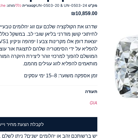
מק"ט
UN-0503-20 & UN-0503-24
קטגוריה
כללי
מותג:
che
₪
10,859.00
שדרגו את הקולקציה שלכם עם זוג יהלומים טבעיי
להפליא על ידי הסימטריה שלהם לתצוגת אור עו
המושלם להפוך למרכזי זוהר ליצירת היוקרה המ
מותאמים להפליא לזוג עגילים מהמם.
זמן אספקה משוער: 8–15 ימי עסקים
תעודה
GIA
לקבלת הצעת מחיר וייע
יש ברשותכם זהב או יהלומים ישנים? ניתן לשלם ב