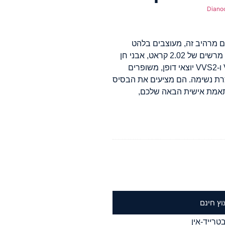
Diano
ם מרהיב זה, מעוצבים בלהט
לחיתוכי קושן מודרני בליאן שובי לב. במשקל כולל מרשים של 2.02 קראט, אבני חן
יוצאות דופן אלו מקרינות צבע I יפהפה וניקיון VS1 ו-VVS2 יוצאי דופן, משופרים
צרת נשימה. הם מציעים את הבסיס
ותאמת אישית הבאה שלכם,
וץ חינם
טרייד-אין