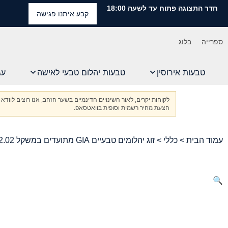
חדר התצוגה פתוח עד לשעה 18:00
קבע איתנו פגישה
ספרייה
בלוג
טבעות אירוסין
טבעות יהלום טבעי לאישה
עג
לקוחות יקרים, לאור השינויים הדינמיים בשער הזהב, אנו רוצים ל
הצעת מחיר רשמית וסופית בוואטסאפ.
עמוד הבית
>
כללי
> זוג יהלומים טבעיים GIA מתועדים במשקל 2.02 קראט, בחיתוך קושן מודרני בליאן
🔍