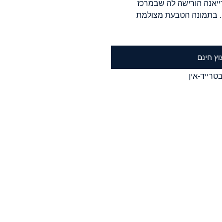
ייאנה הורישה לה שבמרכז
ם. בתמונה הטבעת מצולמת
וץ חינם
טרייד-אין