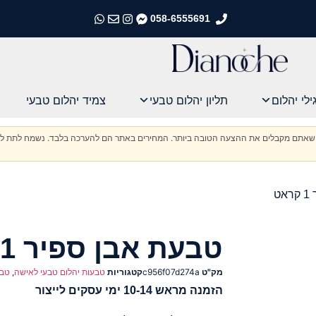
058-6555691
התקשרו אלינו
התקשרו אלינו
התקשרו אלינו
התקשרו אלינו
ילי יהלום
תליון יהלום טבעי
צמיד יהלום טבעי
וודא שאתם מקבלים את ההצעה הטובה ביותר. המחירים באתר הם להערכה בלבד. נשמח לתת לכ
ט
טבעת אבן ספיר 1 קראט
מק"ט
c956f07d274a
קטגוריות
טבעות יהלום טבעי לאישה
,
טבע
הזמנה מראש 10-14 ימי עסקים לייצור