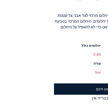
הלום מרכזי לצד אבני צד קטנות
 לה נוכחות יוקרתית בשיבוץ 3 שורות יהלומים. היהלום המרכזי בטבעת
בחירה אך עדיף להתחיל מגודל של 0.60 קראט כדי לא להאפיל על היהלום
יהלומים כולל
0.90
צורה
עגול
וץ חינם
טרייד-אין