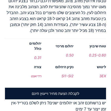
טבעת אירוסין מזהב צהוב מאפשרת לכם לבחור בצבע יהלום
מעט יותר נמוך מהסיבה שהניגודיות לזהב הצהוב מלבינה את
היהלום לעין. כל העיצובים שלנו מיוצרים בכל צבע זהב. ההבדל
בין טבעת מזהב צהוב 14 קראט ל-18 קראט הוא בצבע הזהב
(ה-18 צבע עשיר יותר), בעמידות הזהב (14 חזק יותר) וכמובן
במחיר (18 מכיל יותר זהב טהור ולכן עולה יותר).
יהלומים
טווח שיבוץ
יהלום מרכזי
כולל
0.50
0.25-0.60
0.31
ליטוש
נקיון היהלום
צורה
3EX
SI1-SI2
רדיאנט
לקבלת הצעת מחיר וייעוץ חינם
יש ברשותכם זהב או יהלומים ישנים? ניתן לשלם בטרייד-אין
זמן ייצור עד 7 ימים