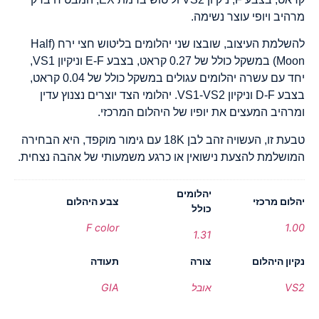
מרהיב ויופי עוצר נשימה.
להשלמת העיצוב, שובצו שני יהלומים בליטוש חצי ירח (Half
Moon) במשקל כולל של 0.27 קראט, בצבע E-F וניקיון VS1,
יחד עם עשרה יהלומים עגולים במשקל כולל של 0.04 קראט,
בצבע D-F וניקיון VS1-VS2. יהלומי הצד יוצרים נצנוץ עדין
ומרהיב המעצים את יופיו של היהלום המרכזי.
טבעת זו, העשויה זהב לבן 18K עם גימור מוקפד, היא הבחירה
המושלמת להצעת נישואין או כרגע משמעותי של אהבה נצחית.
יהלומים
יהלום מרכזי
צבע היהלום
כולל
F color
1.00
1.31
נקיון היהלום
צורה
תעודה
VS2
אובל
GIA