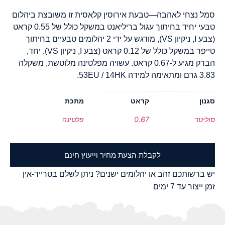
סמל נצחי לאהבה—טבעת אירוסין קלאסית זו משובצת ביהלום
טבעי יחיד בחיתוך עגול בריליאנט במשקל כולל של 0.55 קראט
(צבע I, ניקיון VS), מודגש על ידי 2 יהלומים טבעיים בחיתוך
טייפר במשקל כולל של 0.12 קראט (צבע I, ניקיון VS). יחד,
הברק מגיע ל-0.67 קראט. עשויה מפלטינה מלוטשת, משקלה
3.83 גרם ומתאימה למידה 53EU / 14HK.
סגנון
קראט
מתכת
סוליטר
0.67
פלטינה
לקבלת הצעת מחיר וייעוץ חינם
יש ברשותכם זהב או יהלומים ישנים? ניתן לשלם בטרייד-אין
זמן ייצור עד 7 ימים