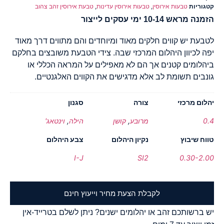
קטגוריות
טבעות אירוסין
,
טבעות אירוסין עדינות
,
טבעת אירוסין זהב צהוב
הזמנה מראש 10-14 ימי עסקים לייצור
לטבעת יש קווים חלקים מאוד ומיוחדים והם מתווים דרך מאוד
יפה לכיוון היהלום המרכזי שבה. צידי הטבעת משובצים בחלקם
ביהלומים קטנים אך הם לא מאפילים על המראה הכללי או
גונבים תשומת לב אלא מדגישים את הקווים האלגנטיים.
יהלום מרכזי
צורה
סגנון
0.4
מרובע
,
קושן
הילה
,
וינטאג'
טווח שיבוץ
נקיון היהלום
צבע היהלום
I-J
SI2
0.30-2.00
לקבלת הצעת מחיר וייעוץ חינם
יש ברשותכם זהב או יהלומים ישנים? ניתן לשלם בטרייד-אין