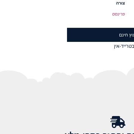
צורה
פרינסס
וץ חינם
טרייד-אין