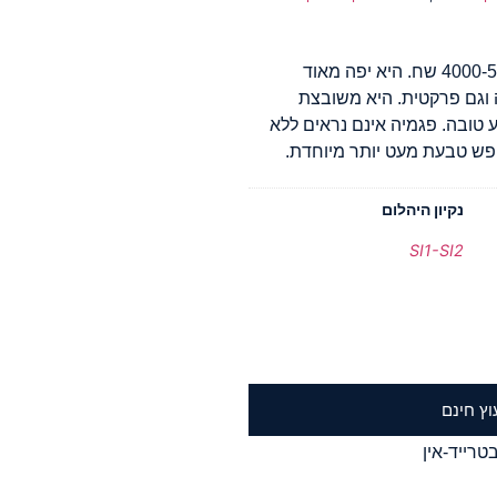
זוהי טבעת אירוסין מושלמת עבור תקציב של 4000-5000 שח. היא יפה מאוד
ה וגם פרקטית. היא משובצת
ע טובה. פגמיה אינם נראים ללא
פש טבעת מעט יותר מיוחדת.
נקיון היהלום
SI1-SI2
וץ חינם
טרייד-אין