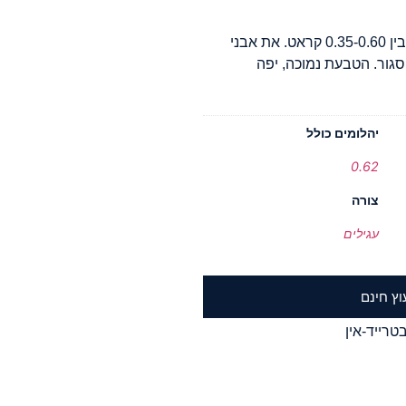
ניתן לשבץ בטבעת אבן מרכזית בטווח משקל של בין 0.35-0.60 קראט. את אבני
 סגור. הטבעת נמוכה, יפה
יהלומים כולל
0.62
צורה
עגילים
וץ חינם
טרייד-אין