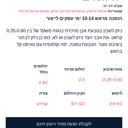
מק"ט
M-44
קטגוריות
טבעות אירוסין
,
טבעות אירוסין זהב אדום
,
טבעות אירוסין עדינות
הזמנה מראש 10-14 ימי עסקים לייצור
ניתן לשבץ בטבעת אבן מרכזית בטווח משקל של בין 0.35-0.60
קראט. את אבני הצד ניתן לשבץ או לא, כמו כן ניתן לבחור
בשיבוץ סגור. הטבעת נמוכה, יפה וקלאסית עם טוויסט קל
בראש.
יהלומים
טווח שיבוץ
יהלום מרכזי
כולל
0.5
0.35-0.60
0.62
ליטוש
נקיון היהלום
צורה
EX-VG
SI1-SI2
עגילים
לקבלת הצעת מחיר וייעוץ חינם