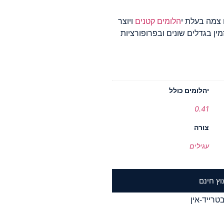
צמה בעלת י
הלומים קטנים
ויוצר
מין בגדלים שונים ובפרופורציות
יהלומים כולל
0.41
צורה
עגילים
וץ חינם
טרייד-אין