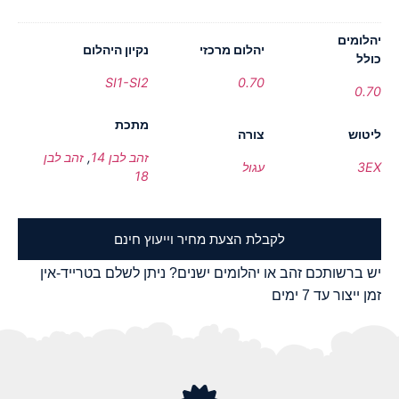
יהלומים
יהלום מרכזי
נקיון היהלום
כולל
SI1-SI2
0.70
0.70
מתכת
ליטוש
צורה
זהב לבן 14
,
זהב לבן
3EX
עגול
18
לקבלת הצעת מחיר וייעוץ חינם
יש ברשותכם זהב או יהלומים ישנים? ניתן לשלם בטרייד-אין
זמן ייצור עד 7 ימים