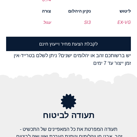
ליטוש
נקיון היהלום
צורה
EX-VG
SI3
עגול
לקבלת הצעת מחיר וייעוץ חינם
יש ברשותכם זהב או יהלומים ישנים? ניתן לשלם בטרייד-אין
זמן ייצור עד 7 ימים
תעודה לביטוח
תעודה המפרטת את כל המאפיינים של התכשיט -
זהב, אבני חן ויהלומים ונותנת הערכת שווי שוק לביטוח.