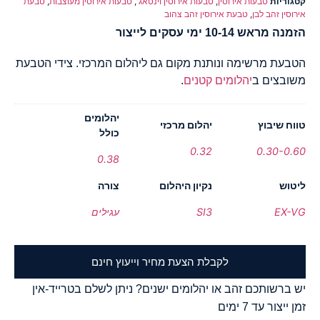
קטגוריות
טבעות אירוסין
,
טבעות אירוסין וינטאג'
,
טבעות אירוסין מעוצבות
,
טבעת
אירוסין זהב לבן
,
טבעת אירוסין זהב צהוב
הזמנה מראש 10-14 ימי עסקים לייצור
הטבעת מרשימה ונותנת מקום גם ליהלום המרכזי. צידי הטבעת
משובצים ב
יהלומים קטנים
.
יהלומים
טווח שיבוץ
יהלום מרכזי
כולל
0.32
0.30-0.60
0.38
ליטוש
נקיון היהלום
צורה
EX-VG
SI3
עגילים
לקבלת הצעת מחיר וייעוץ חינם
יש ברשותכם זהב או יהלומים ישנים? ניתן לשלם בטרייד-אין
זמן ייצור עד 7 ימים