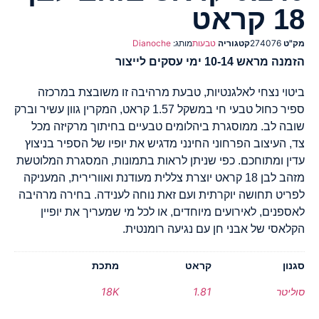
18 קראט
מק"ט
274076
קטגוריה
טבעות
מותג:
Dianoche
הזמנה מראש 10-14 ימי עסקים לייצור
ביטוי נצחי לאלגנטיות, טבעת מרהיבה זו משובצת במרכזה
ספיר כחול טבעי חי במשקל 1.57 קראט, המקרין גוון עשיר וברק
שובה לב. ממוסגרת ביהלומים טבעיים בחיתוך מרקיזה מכל
צד, העיצוב הפרחוני החינני מדגיש את יופיו של הספיר בניצוץ
עדין ומתוחכם. כפי שניתן לראות בתמונות, המסגרת המלוטשת
מזהב לבן 18 קראט יוצרת צללית מעודנת ואוורירית, המעניקה
לפריט תחושה יוקרתית ועם זאת נוחה לענידה. בחירה מרהיבה
לאספנים, לאירועים מיוחדים, או לכל מי שמעריך את יופיין
הקלאסי של אבני חן עם נגיעה רומנטית.
סגנון
קראט
מתכת
סוליטר
1.81
18K