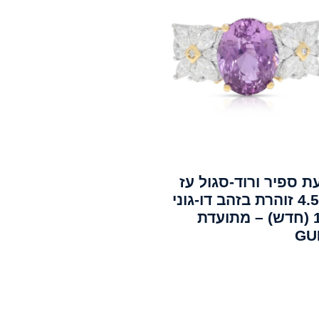
 ספיר ורוד-סגול עז
4.54ct זוהרת בזהב דו-גוני
18K (חדש) – מתועדת
GU