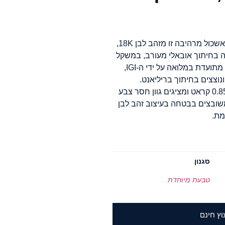
שדרגו את קולקציית התכשיטים שלכם עם טבעת אשכול מרהיבה זו מזהב לבן 18K,
ה בחיתוך אובאלי מעורב, במשקל
1.20 קראט. אבן החן המרכזית הירוקה והתוססת, מתועדת במלואה על ידי ה-IGI,
נוצצים בחיתוך בריליאנט.
יהלומים צדדיים אלו מתהדרים במשקל כולל של 0.85 קראט ומציגים גוון חסר צבע
ד F עם ניקיון יוצא דופן VVS עד VS, המשובצים בבטחה בעיצוב זהב לבן
סגנון
טבעת מיוחדת
וץ חינם