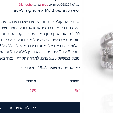
מק"ט
268224
קטגוריה
טבעות
מותג:
Dianoche
הזמנה מראש 10-14 ימי עסקים לייצור
שעוצבה בקפידה להציג אזמרגד טבעי עוצר נשימ
מוקפת בארבעים ושישה יהלומים טבעיים עגולים ו
בוהק E ע
מוצק במשקל 5.23 גרם, למראה יוקרתי ונצחי באמת.
זמן אספקה משוער: 8–15 ימי עסקים
תעודה
מתכת
18K
IGI
לקבלת הצעת מחיר וייע