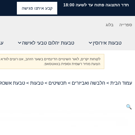
חדר התצוגה פתוח עד לשעה 18:00
קבע איתנו פגישה
ספרייה
בלוג
טבעות אירוסין
טבעות יהלום טבעי לאישה
עג
לקוחות יקרים, לאור השינויים הדינמיים בשער הזהב, אנו רוצים ל
הצעת מחיר רשמית וסופית בוואטסאפ.
עמוד הבית
>
הלבשה ואביזרים
>
תכשיטים
>
טבעות
> טבעת אשכול מזהב לבן 18K, משובצת באזמרגד וי
🔍