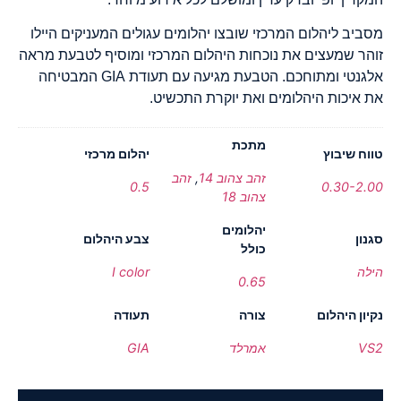
מסביב ליהלום המרכזי שובצו יהלומים עגולים המעניקים היילו
זוהר שמעצים את נוכחות היהלום המרכזי ומוסיף לטבעת מראה
אלגנטי ומתוחכם. הטבעת מגיעה עם תעודת GIA המבטיחה
את איכות היהלומים ואת יוקרת התכשיט.
מתכת
טווח שיבוץ
יהלום מרכזי
זהב צהוב 14
,
זהב
0.5
0.30-2.00
צהוב 18
יהלומים
סגנון
צבע היהלום
כולל
הילה
I color
0.65
נקיון היהלום
צורה
תעודה
VS2
אמרלד
GIA