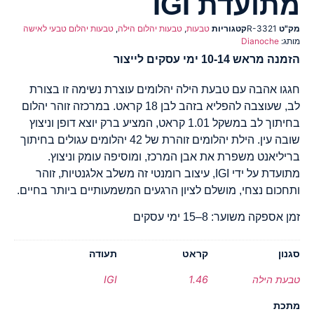
מתועדת IGI
מק"ט
R-3321
קטגוריות
טבעות
,
טבעות יהלום הילה
,
טבעות יהלום טבעי לאישה
מותג:
Dianoche
הזמנה מראש 10-14 ימי עסקים לייצור
חגגו אהבה עם טבעת הילה יהלומים עוצרת נשימה זו בצורת
לב, שעוצבה להפליא בזהב לבן 18 קראט. במרכזה זוהר יהלום
בחיתוך לב במשקל 1.01 קראט, המציע ברק יוצא דופן וניצוץ
שובה עין. הילת יהלומים זוהרת של 42 יהלומים עגולים בחיתוך
בריליאנט משפרת את אבן המרכז, ומוסיפה עומק וניצוץ.
מתועדת על ידי IGI, עיצוב רומנטי זה משלב אלגנטיות, זוהר
ותחכום נצחי, מושלם לציון הרגעים המשמעותיים ביותר בחיים.
זמן אספקה משוער: 8–15 ימי עסקים
סגנון
קראט
תעודה
טבעת הילה
1.46
IGI
מתכת