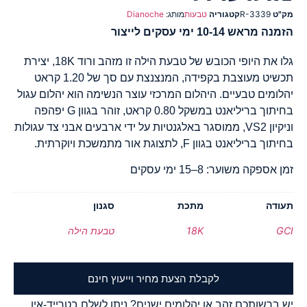
מק"ט
R-3339
קטגוריה
טבעות
מותג:
Dianoche
הזמנה מראש 10-14 ימי עסקים לייצור
גלו את היופי הכובש של טבעת הילה זו מזהב ורוד 18K, יצירת
תכשיט מעוצבת בקפידה, המנצנצת עם סך של 1.20 קראט
יהלומים טבעיים. היהלום המרכזי עוצר הנשימה הוא יהלום עגול
בחיתוך בריליאנט במשקל 0.80 קראט, זוהר בגוון G יפהפה
וניקיון VS2, ממוסגר באלגנטיות על ידי ארבעים אבני צד עגולות
בחיתוך בריליאנט בגוון F, לתצוגת אור מתמשכת ויוקרתית.
זמן אספקה משוער: 8–15 ימי עסקים
תעודה
מתכת
סגנון
GCI
18K
טבעת הילה
לקבלת הצעת מחיר וייעוץ חינם
יש ברשותכם זהב או יהלומים ישנים? ניתן לשלם בטרייד-אין