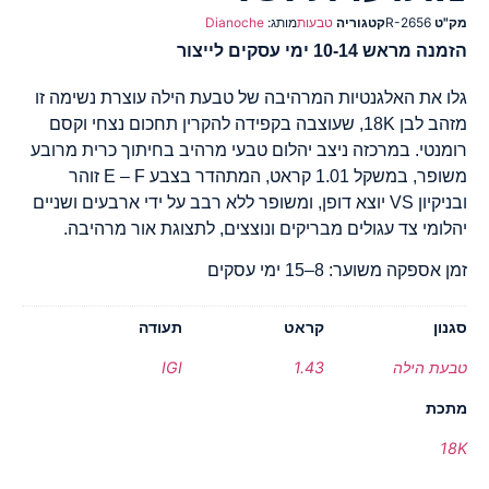
מק"ט
R-2656
קטגוריה
טבעות
מותג:
Dianoche
הזמנה מראש 10-14 ימי עסקים לייצור
גלו את האלגנטיות המרהיבה של טבעת הילה עוצרת נשימה זו
מזהב לבן 18K, שעוצבה בקפידה להקרין תחכום נצחי וקסם
רומנטי. במרכזה ניצב יהלום טבעי מרהיב בחיתוך כרית מרובע
משופר, במשקל 1.01 קראט, המתהדר בצבע E – F זוהר
ובניקיון VS יוצא דופן, ומשופר ללא רבב על ידי ארבעים ושניים
יהלומי צד עגולים מבריקים ונוצצים, לתצוגת אור מרהיבה.
זמן אספקה משוער: 8–15 ימי עסקים
סגנון
קראט
תעודה
טבעת הילה
1.43
IGI
מתכת
18K