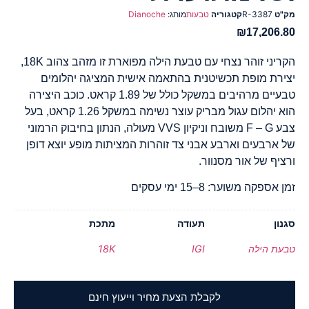
מק"ט
R-3387
קטגוריה
טבעות
מותג:
Dianoche
₪
17,206.80
הקריני זוהר נצחי עם טבעת הילה מפוארת זו מזהב צהוב 18K,
יצירת מופת תכשיטנית בהתאמה אישית המציגה יהלומים
טבעיים מרהיבים במשקל כולל של 1.89 קראט. כוכב היצירה
הוא יהלום עגול מבריק עוצר נשימה במשקל 1.26 קראט, בעל
צבע F – G משובח וניקיון VVS מעולה, הנתון בחיבוק הרמוני
של ארבעים וארבע אבני צד זוהרות המציתות מופע יוצא דופן
ורציף של אור מסנוור.
זמן אספקה משוער: 8–15 ימי עסקים
סגנון
תעודה
מתכת
טבעת הילה
IGI
18K
לקבלת הצעת מחיר וייעוץ חינם