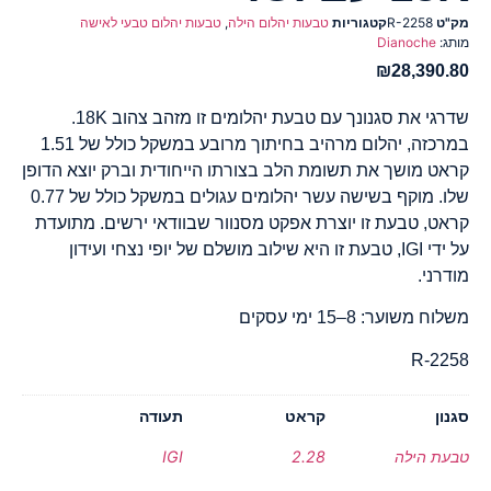
מק"ט
R-2258
קטגוריות
טבעות יהלום הילה
,
טבעות יהלום טבעי לאישה
מותג:
Dianoche
₪
28,390.80
שדרגי את סגנונך עם טבעת יהלומים זו מזהב צהוב 18K.
במרכזה, יהלום מרהיב בחיתוך מרובע במשקל כולל של 1.51
קראט מושך את תשומת הלב בצורתו הייחודית וברק יוצא הדופן
שלו. מוקף בשישה עשר יהלומים עגולים במשקל כולל של 0.77
קראט, טבעת זו יוצרת אפקט מסנוור שבוודאי ירשים. מתועדת
על ידי IGI, טבעת זו היא שילוב מושלם של יופי נצחי ועידון
מודרני.
משלוח משוער: 8–15 ימי עסקים
R-2258
סגנון
קראט
תעודה
טבעת הילה
2.28
IGI