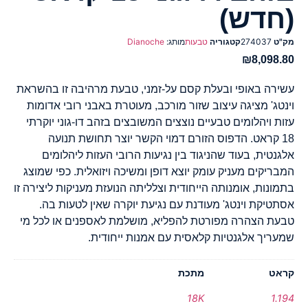
(חדש)
מק"ט
274037
קטגוריה
טבעות
מותג:
Dianoche
₪
8,098.80
עשירה באופי ובעלת קסם על-זמני, טבעת מרהיבה זו בהשראת
וינטג' מציגה עיצוב שזור מורכב, מעוטרת באבני רובי אדומות
עזות ויהלומים טבעיים נוצצים המשובצים בזהב דו-גוני יוקרתי
18 קראט. הדפוס הזורם דמוי הקשר יוצר תחושת תנועה
אלגנטית, בעוד שהניגוד בין נגיעות הרובי העזות ליהלומים
המבריקים מעניק עומק יוצא דופן ומשיכה ויזואלית. כפי שמוצג
בתמונות, אומנותה הייחודית וצלליתה הנועזת מעניקות ליצירה זו
אסתטיקת וינטג' מעודנת עם נגיעת יוקרה שאין לטעות בה.
טבעת הצהרה מפורטת להפליא, מושלמת לאספנים או לכל מי
שמעריך אלגנטיות קלאסית עם אמנות ייחודית.
קראט
מתכת
18K
1.194