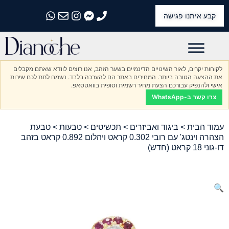
קבע איתנו פגישה
התקשרו אלינו
התקשרו אלינו
התקשרו אלינו
התקשרו אלינו
התקשרו אלינו
לקוחות יקרים, לאור השינויים הדינמיים בשער הזהב, אנו רוצים לוודא שאתם מקבלים
את ההצעה הטובה ביותר. המחירים באתר הם להערכה בלבד. נשמח לתת לכם שירות
אישי ולהנפיק עבורכם הצעת מחיר רשמית וסופית בוואטסאפ.
צרו קשר ב-WhatsApp
עמוד הבית
>
ביגוד ואביזרים
>
תכשיטים
>
טבעות
> טבעת
הצהרה וינטג' עם רובי 0.302 קראט ויהלום 0.892 קראט בזהב
דו-גוני 18 קראט (חדש)
🔍