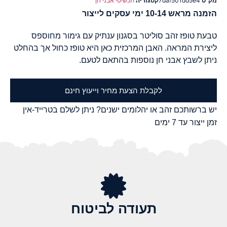
מק"ט
7daf501dd5e4
קטגוריה
תכשיטי אבני חן
הזמנה מראש 10-14 ימי עסקים לייצור
טבעת טופז זהב סוליטר בסגנון ענתיק עם גימור מחוספס
ליצירת המראה. האבן המרכזית כאן היא טופז כחול אך בהחלט
ניתן לשבץ אבני חן נוספות בהתאם לטעם.
לקבלת הצעת מחיר וייעוץ חינם
יש ברשותכם זהב או יהלומים ישנים? ניתן לשלם בטרייד-אין
זמן ייצור עד 7 ימים
תעודה לביטוח