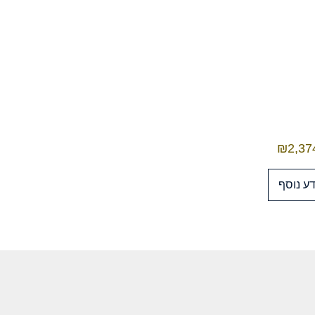
₪
2,37
ע נוסף