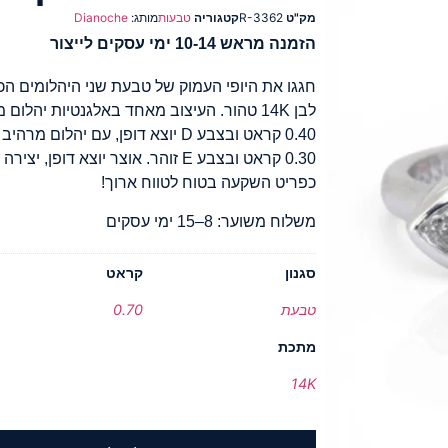
מק"ט
R-3362
קטגוריה
טבעות
מותג:
Dianoche
הזמנה מראש 10-14 ימי עסקים לייצור
חגגו את היופי העמוק של טבעת שני היהלומים ה
לבן 14K טהור. העיצוב מאחד באלגנטיות יה
0.40 קראט ובצבע D יוצא דופן, עם י
0.30 קראט ובצבע E זוהר. אוצר יוצא 
כפריט השקעה בטוח לטווח ארוך!
משלוח משוער: 8–15 ימי עסקים
סגנון
קראט
טבעת
0.70
מתכת
14K