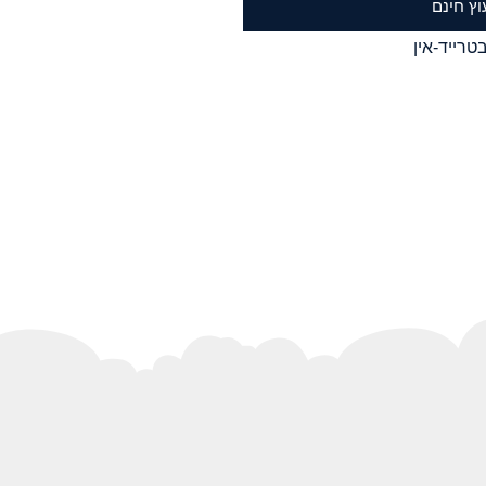
וץ חינם
טרייד-אין