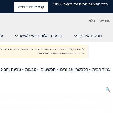
חדר התצוגה פתוח עד לשעה 18:00
קבע איתנו פגישה
ספרייה
בלוג
טבעות אירוסין
טבעות יהלום טבעי לאישה
עג
לקוחות יקרים, לאור השינויים הדינמיים בשער הזהב, אנו רוצים ל
הצעת מחיר רשמית וסופית בוואטסאפ.
עמוד הבית
>
הלבשה ואביזרים
>
תכשיטים
>
טבעות
> טבעת זהב לבן 14K משובצת שני יהלומים טבעיים GCI מתועדים במשקל 
🔍