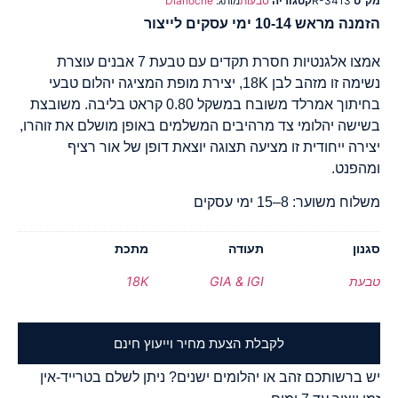
מק"ט
R-3413
קטגוריה
טבעות
מותג:
Dianoche
הזמנה מראש 10-14 ימי עסקים לייצור
אמצו אלגנטיות חסרת תקדים עם טבעת 7 אבנים עוצרת
נשימה זו מזהב לבן 18K, יצירת מופת המציגה יהלום טבעי
בחיתוך אמרלד משובח במשקל 0.80 קראט בליבה. משובצת
בשישה יהלומי צד מרהיבים המשלמים באופן מושלם את זוהרו,
יצירה ייחודית זו מציעה תצוגה יוצאת דופן של אור רציף
ומהפנט.
משלוח משוער: 8–15 ימי עסקים
סגנון
תעודה
מתכת
טבעת
GIA & IGI
18K
לקבלת הצעת מחיר וייעוץ חינם
יש ברשותכם זהב או יהלומים ישנים? ניתן לשלם בטרייד-אין