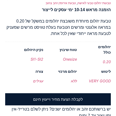
טבעות יהלום טבעי לאישה
,
טבעת אירוסין זהב צהוב
הזמנה מראש 10-14 ימי עסקים לייצור
טבעת יהלום מיוחדת משובצת יהלומים במשקל של 0.20
במראה אלגנטי ומרשים הטבעת בעלת טוויסט מרשים שמעניק
לטבעת מראה ייחודי שאין לכל אחת.
יהלומים
טווח שיבוץ
נקיון היהלום
כולל
SI1-SI2
Onesize
0.20
ליטוש
יהלום מרכזי
צורה
VERY GOOD
ללא
עגילים
לקבלת הצעת מחיר וייעוץ חינם
יש ברשותכם זהב או יהלומים ישנים? ניתן לשלם בטרייד-אין
זמן ייצור עד 7 ימים