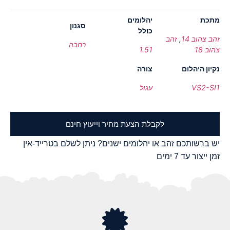
מתכת
יהלומים
סגנון
כולל
זהב צהוב 14
,
זהב
רחבה
צהוב 18
1.51
נקיון היהלום
צורה
VS2-SI1
עגול
לקבלת הצעת מחיר וייעוץ חינם
יש ברשותכם זהב או יהלומים ישנים? ניתן לשלם בטרייד-אין
זמן ייצור עד 7 ימים