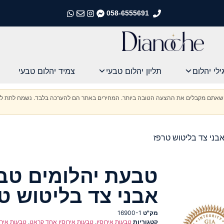
058-6555691
התקשרו אלינו
התקשרו אלינו
התקשרו אלינו
התקשרו אלינו
ילי יהלום
תליון יהלום טבעי
צמיד יהלום טבעי
וודא שאתם מקבלים את ההצעה הטובה ביותר. המחירים באתר הם להערכה בלבד. נשמח לתת לכ
בני צד בליטוש טרפז
טבעת יהלומים טב
אבני צד בליטוש ט
מק"ט
16900-1
קטגוריות
טבעות אירוסין
,
טבעות אירוסין אחד קראט
,
טבעות אירו