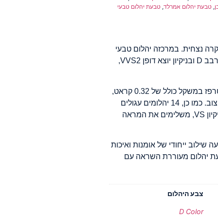
ן
,
טבעת יהלום אמרלד
,
טבעת יהלום טבעי
רה נצחית. במרכזה יהלום טבעי
בליטוש אמרלד במשקל 1.00 קראט, בצבע חסר רבב D ובניקיון יוצא דופן VVS2,
לצד היהלום המרכזי שובצו שני יהלומים בליטוש טרפז במשקל כולל של 0.32 קראט,
בצבע F ובניקיון VS, שמוסיפים עומק ותחכום לעיצוב. כמו כן, 14 יהלומים עגולים
נוצצים במשקל כולל של 0.05 קראט, בצבע F ובניקיון VS, משלימים את המראה
מור מושלם, מציעה שילוב ייחודי של אומנות ואיכות
עת יהלום מעוררת השראה עם
צבע היהלום
D Color