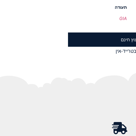
תעודה
GIA
וץ חינם
טרייד-אין