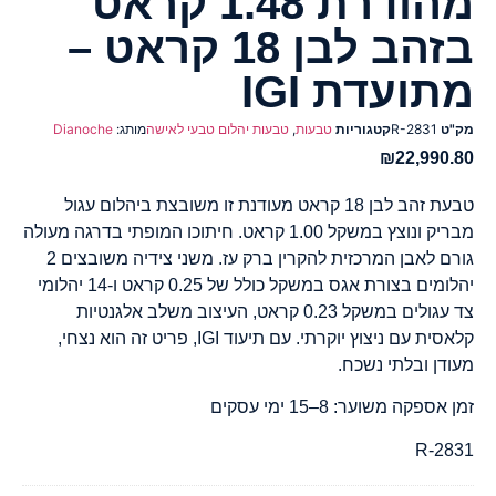
מהודרת 1.48 קראט
בזהב לבן 18 קראט –
מתועדת IGI
מק"ט
R-2831
קטגוריות
טבעות
,
טבעות יהלום טבעי לאישה
מותג:
Dianoche
₪
22,990.80
טבעת זהב לבן 18 קראט מעודנת זו משובצת ביהלום עגול
מבריק ונוצץ במשקל 1.00 קראט. חיתוכו המופתי בדרגה מעולה
גורם לאבן המרכזית להקרין ברק עז. משני צידיה משובצים 2
יהלומים בצורת אגס במשקל כולל של 0.25 קראט ו-14 יהלומי
צד עגולים במשקל 0.23 קראט, העיצוב משלב אלגנטיות
קלאסית עם ניצוץ יוקרתי. עם תיעוד IGI, פריט זה הוא נצחי,
מעודן ובלתי נשכח.
זמן אספקה משוער: 8–15 ימי עסקים
R-2831